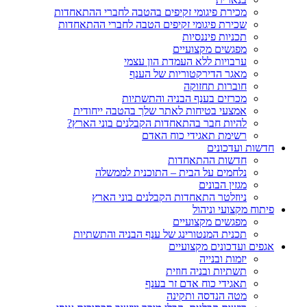
מכירת פיגומי זקיפים בהטבה לחברי ההתאחדות
שכירת פיגומי זקיפים הטבה לחברי ההתאחדות
תכניות פיננסיות
מפגשים מקצועיים
ערבויות ללא העמדת הון עצמי
מאגר הדירקטוריות של הענף
חוברות תחזוקה
מכרזים בענף הבניה והתשתיות
אמצעי בטיחות לאתר שלך בהטבה ייחודית
להיות חבר בהתאחדות הקבלנים בוני הארץ?
רשימת תאגידי כוח האדם
חדשות ועדכונים
חדשות ההתאחדות
נלחמים על הבית – התוכנית לממשלה
מגזין הבונים
ניוזלטר התאחדות הקבלנים בוני הארץ
פיתוח מקצועי וניהול
מפגשים מקצועיים
תכנית המנטורינג של ענף הבניה והתשתיות
אגפים ועדכונים מקצועיים
יזמות ובנייה
תשתיות ובניה חוזית
תאגידי כוח אדם זר בענף
מטה הנדסה ותקינה