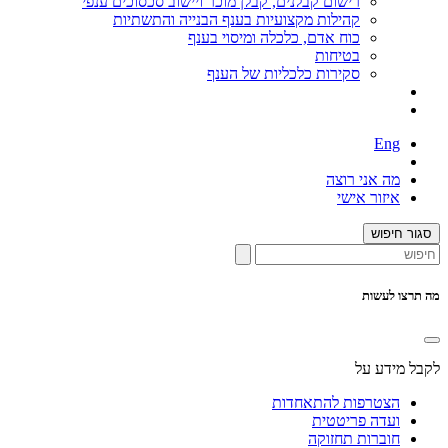
רישום קבלנים, קבלן מוכר ויישוב סכסוכים ענפי
קהילות מקצועיות בענף הבנייה והתשתיות
כוח אדם, כלכלה ומיסוי בענף
בטיחות
סקירות כלכליות של הענף
Eng
מה אני רוצה
איזור אישי
סגור חיפוש
מה תרצו לעשות
לקבל מידע על
הצטרפות להתאחדות
ועדה פריטטית
חוברות תחזוקה