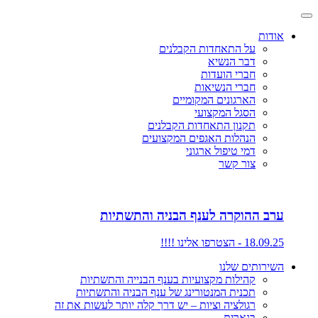
אודות
על התאחדות הקבלנים
דבר הנשיא
חברי הועדות
חברי הנשיאות
הארגונים המקומיים
הסגל המקצועי
תקנון התאחדות הקבלנים
הנהלות האגפים המקצועים
דמי טיפול ארגוני
צור קשר
ערב ההוקרה לענף הבניה והתשתיות
18.09.25 - הצטרפו אלינו !!!!
השירותים שלנו
קהילות מקצועיות בענף הבנייה והתשתיות
תכנית המנטורינג של ענף הבניה והתשתיות
רגולציה וציות – יש דרך קלה יותר לעשות את זה
בנארית