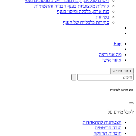
רישום קבלנים, קבלן מוכר ויישוב סכסוכים ענפי
קהילות מקצועיות בענף הבנייה והתשתיות
כוח אדם, כלכלה ומיסוי בענף
בטיחות
סקירות כלכליות של הענף
Eng
מה אני רוצה
איזור אישי
סגור חיפוש
מה תרצו לעשות
לקבל מידע על
הצטרפות להתאחדות
ועדה פריטטית
חוברות תחזוקה