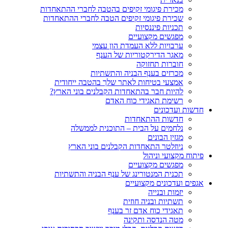
מכירת פיגומי זקיפים בהטבה לחברי ההתאחדות
שכירת פיגומי זקיפים הטבה לחברי ההתאחדות
תכניות פיננסיות
מפגשים מקצועיים
ערבויות ללא העמדת הון עצמי
מאגר הדירקטוריות של הענף
חוברות תחזוקה
מכרזים בענף הבניה והתשתיות
אמצעי בטיחות לאתר שלך בהטבה ייחודית
להיות חבר בהתאחדות הקבלנים בוני הארץ?
רשימת תאגידי כוח האדם
חדשות ועדכונים
חדשות ההתאחדות
נלחמים על הבית – התוכנית לממשלה
מגזין הבונים
ניוזלטר התאחדות הקבלנים בוני הארץ
פיתוח מקצועי וניהול
מפגשים מקצועיים
תכנית המנטורינג של ענף הבניה והתשתיות
אגפים ועדכונים מקצועיים
יזמות ובנייה
תשתיות ובניה חוזית
תאגידי כוח אדם זר בענף
מטה הנדסה ותקינה