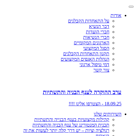
אודות
על התאחדות הקבלנים
דבר הנשיא
חברי הועדות
חברי הנשיאות
הארגונים המקומיים
הסגל המקצועי
תקנון התאחדות הקבלנים
הנהלות האגפים המקצועים
דמי טיפול ארגוני
צור קשר
ערב ההוקרה לענף הבניה והתשתיות
18.09.25 - הצטרפו אלינו !!!!
השירותים שלנו
קהילות מקצועיות בענף הבנייה והתשתיות
תכנית המנטורינג של ענף הבניה והתשתיות
רגולציה וציות – יש דרך קלה יותר לעשות את זה
בנארית