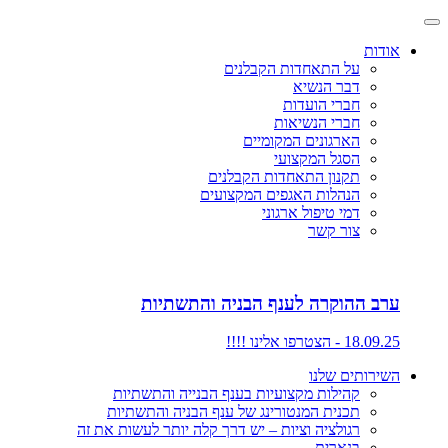
אודות
על התאחדות הקבלנים
דבר הנשיא
חברי הועדות
חברי הנשיאות
הארגונים המקומיים
הסגל המקצועי
תקנון התאחדות הקבלנים
הנהלות האגפים המקצועים
דמי טיפול ארגוני
צור קשר
ערב ההוקרה לענף הבניה והתשתיות
18.09.25 - הצטרפו אלינו !!!!
השירותים שלנו
קהילות מקצועיות בענף הבנייה והתשתיות
תכנית המנטורינג של ענף הבניה והתשתיות
רגולציה וציות – יש דרך קלה יותר לעשות את זה
בנארית