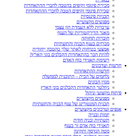
מכירת פיגומי זקיפים בהטבה לחברי ההתאחדות
שכירת פיגומי זקיפים הטבה לחברי ההתאחדות
תכניות פיננסיות
מפגשים מקצועיים
ערבויות ללא העמדת הון עצמי
מאגר הדירקטוריות של הענף
חוברות תחזוקה
מכרזים בענף הבניה והתשתיות
אמצעי בטיחות לאתר שלך בהטבה ייחודית
להיות חבר בהתאחדות הקבלנים בוני הארץ?
רשימת תאגידי כוח האדם
חדשות ועדכונים
חדשות ההתאחדות
נלחמים על הבית – התוכנית לממשלה
מגזין הבונים
ניוזלטר התאחדות הקבלנים בוני הארץ
פיתוח מקצועי וניהול
מפגשים מקצועיים
תכנית המנטורינג של ענף הבניה והתשתיות
אגפים ועדכונים מקצועיים
יזמות ובנייה
תשתיות ובניה חוזית
תאגידי כוח אדם זר בענף
מטה הנדסה ותקינה