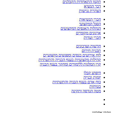
תקנון התאחדות הקבלנים
דבר הנשיא
הצהרת נגישות
חברי הנשיאות
הסגל המקצועי
הנהלות האגפים המקצועים
ארגונים מקומיים
חברי ועדות
חדשות ועדכונים
תכנית חירום
לוח אירועים כנסים ומפגשים מקצועיים
קהילות מקצועיות בענף הבנייה והתשתיות
קרן המלגות ללימודים ומחקר בענף הבניה
חיפוש קבלן
יזמות ובנייה
כוח אדם בענף הבניה והתשתיות
בטיחות
מטה הנדסה ותקינה
עקבו אחרינו