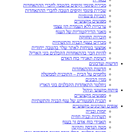
מכירת פיגומי זקיפים בהטבה לחברי ההתאחדות
שכירת פיגומי זקיפים הטבה לחברי ההתאחדות
תכניות פיננסיות
מפגשים מקצועיים
ערבויות ללא העמדת הון עצמי
מאגר הדירקטוריות של הענף
חוברות תחזוקה
מכרזים בענף הבניה והתשתיות
אמצעי בטיחות לאתר שלך בהטבה ייחודית
להיות חבר בהתאחדות הקבלנים בוני הארץ?
רשימת תאגידי כוח האדם
חדשות ועדכונים
חדשות ההתאחדות
נלחמים על הבית – התוכנית לממשלה
מגזין הבונים
ניוזלטר התאחדות הקבלנים בוני הארץ
פיתוח מקצועי וניהול
מפגשים מקצועיים
תכנית המנטורינג של ענף הבניה והתשתיות
אגפים ועדכונים מקצועיים
יזמות ובנייה
תשתיות ובניה חוזית
תאגידי כוח אדם זר בענף
מטה הנדסה ותקינה