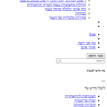
רישום קבלנים, קבלן מוכר ויישוב סכסוכים ענפי
קהילות מקצועיות בענף הבנייה והתשתיות
כוח אדם, כלכלה ומיסוי בענף
בטיחות
סקירות כלכליות של הענף
Eng
מה אני רוצה
איזור אישי
סגור חיפוש
מה תרצו לעשות
לקבל מידע על
הצטרפות להתאחדות
ועדה פריטטית
חוברות תחזוקה