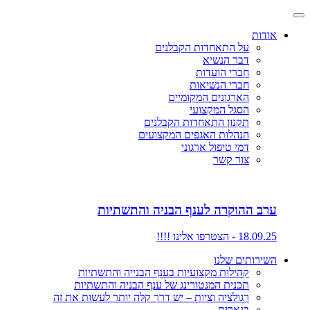
אודות
על התאחדות הקבלנים
דבר הנשיא
חברי הועדות
חברי הנשיאות
הארגונים המקומיים
הסגל המקצועי
תקנון התאחדות הקבלנים
הנהלות האגפים המקצועים
דמי טיפול ארגוני
צור קשר
ערב ההוקרה לענף הבניה והתשתיות
18.09.25 - הצטרפו אלינו !!!!
השירותים שלנו
קהילות מקצועיות בענף הבנייה והתשתיות
תכנית המנטורינג של ענף הבניה והתשתיות
רגולציה וציות – יש דרך קלה יותר לעשות את זה
בנארית