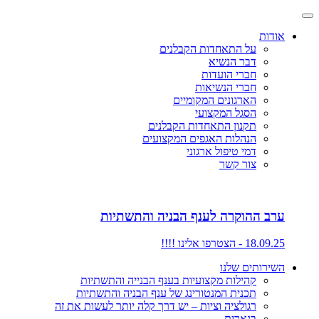
אודות
על התאחדות הקבלנים
דבר הנשיא
חברי הועדות
חברי הנשיאות
הארגונים המקומיים
הסגל המקצועי
תקנון התאחדות הקבלנים
הנהלות האגפים המקצועים
דמי טיפול ארגוני
צור קשר
ערב ההוקרה לענף הבניה והתשתיות
18.09.25 - הצטרפו אלינו !!!!
השירותים שלנו
קהילות מקצועיות בענף הבנייה והתשתיות
תכנית המנטורינג של ענף הבניה והתשתיות
רגולציה וציות – יש דרך קלה יותר לעשות את זה
בנארית