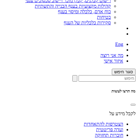
רישום קבלנים, קבלן מוכר ויישוב סכסוכים ענפי
קהילות מקצועיות בענף הבנייה והתשתיות
כוח אדם, כלכלה ומיסוי בענף
בטיחות
סקירות כלכליות של הענף
Eng
מה אני רוצה
איזור אישי
סגור חיפוש
מה תרצו לעשות
לקבל מידע על
הצטרפות להתאחדות
ועדה פריטטית
חוברות תחזוקה