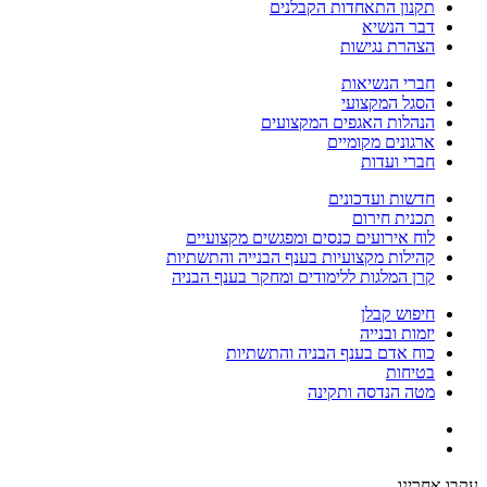
תקנון התאחדות הקבלנים
דבר הנשיא
הצהרת נגישות
חברי הנשיאות
הסגל המקצועי
הנהלות האגפים המקצועים
ארגונים מקומיים
חברי ועדות
חדשות ועדכונים
תכנית חירום
לוח אירועים כנסים ומפגשים מקצועיים
קהילות מקצועיות בענף הבנייה והתשתיות
קרן המלגות ללימודים ומחקר בענף הבניה
חיפוש קבלן
יזמות ובנייה
כוח אדם בענף הבניה והתשתיות
בטיחות
מטה הנדסה ותקינה
עקבו אחרינו