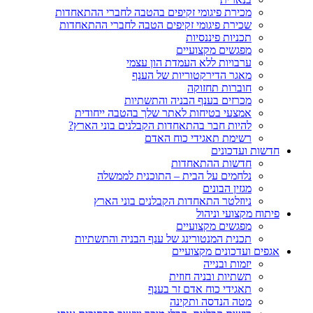
מכירת פיגומי זקיפים בהטבה לחברי ההתאחדות
שכירת פיגומי זקיפים הטבה לחברי ההתאחדות
תכניות פיננסיות
מפגשים מקצועיים
ערבויות ללא העמדת הון עצמי
מאגר הדירקטוריות של הענף
חוברות תחזוקה
מכרזים בענף הבניה והתשתיות
אמצעי בטיחות לאתר שלך בהטבה ייחודית
להיות חבר בהתאחדות הקבלנים בוני הארץ?
רשימת תאגידי כוח האדם
חדשות ועדכונים
חדשות ההתאחדות
נלחמים על הבית – התוכנית לממשלה
מגזין הבונים
ניוזלטר התאחדות הקבלנים בוני הארץ
פיתוח מקצועי וניהול
מפגשים מקצועיים
תכנית המנטורינג של ענף הבניה והתשתיות
אגפים ועדכונים מקצועיים
יזמות ובנייה
תשתיות ובניה חוזית
תאגידי כוח אדם זר בענף
מטה הנדסה ותקינה