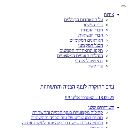
אודות
על התאחדות הקבלנים
דבר הנשיא
חברי הועדות
חברי הנשיאות
הארגונים המקומיים
הסגל המקצועי
תקנון התאחדות הקבלנים
הנהלות האגפים המקצועים
דמי טיפול ארגוני
צור קשר
ערב ההוקרה לענף הבניה והתשתיות
18.09.25 - הצטרפו אלינו !!!!
השירותים שלנו
קהילות מקצועיות בענף הבנייה והתשתיות
תכנית המנטורינג של ענף הבניה והתשתיות
רגולציה וציות – יש דרך קלה יותר לעשות את זה
בנארית