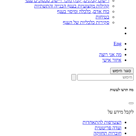
רישום קבלנים, קבלן מוכר ויישוב סכסוכים ענפי
קהילות מקצועיות בענף הבנייה והתשתיות
כוח אדם, כלכלה ומיסוי בענף
בטיחות
סקירות כלכליות של הענף
Eng
מה אני רוצה
איזור אישי
סגור חיפוש
מה תרצו לעשות
לקבל מידע על
הצטרפות להתאחדות
ועדה פריטטית
חוברות תחזוקה