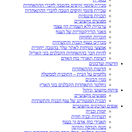
מכירת פיגומי זקיפים בהטבה לחברי ההתאחדות
שכירת פיגומי זקיפים הטבה לחברי ההתאחדות
תכניות פיננסיות
מפגשים מקצועיים
ערבויות ללא העמדת הון עצמי
מאגר הדירקטוריות של הענף
חוברות תחזוקה
מכרזים בענף הבניה והתשתיות
אמצעי בטיחות לאתר שלך בהטבה ייחודית
להיות חבר בהתאחדות הקבלנים בוני הארץ?
רשימת תאגידי כוח האדם
חדשות ועדכונים
חדשות ההתאחדות
נלחמים על הבית – התוכנית לממשלה
מגזין הבונים
ניוזלטר התאחדות הקבלנים בוני הארץ
פיתוח מקצועי וניהול
מפגשים מקצועיים
תכנית המנטורינג של ענף הבניה והתשתיות
אגפים ועדכונים מקצועיים
יזמות ובנייה
תשתיות ובניה חוזית
תאגידי כוח אדם זר בענף
מטה הנדסה ותקינה