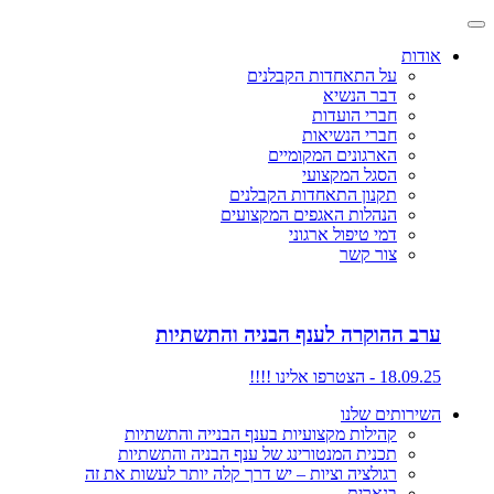
אודות
על התאחדות הקבלנים
דבר הנשיא
חברי הועדות
חברי הנשיאות
הארגונים המקומיים
הסגל המקצועי
תקנון התאחדות הקבלנים
הנהלות האגפים המקצועים
דמי טיפול ארגוני
צור קשר
ערב ההוקרה לענף הבניה והתשתיות
18.09.25 - הצטרפו אלינו !!!!
השירותים שלנו
קהילות מקצועיות בענף הבנייה והתשתיות
תכנית המנטורינג של ענף הבניה והתשתיות
רגולציה וציות – יש דרך קלה יותר לעשות את זה
בנארית