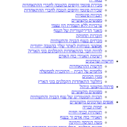
מכירת פיגומי זקיפים בהטבה לחברי ההתאחדות
שכירת פיגומי זקיפים הטבה לחברי ההתאחדות
תכניות פיננסיות
מפגשים מקצועיים
ערבויות ללא העמדת הון עצמי
מאגר הדירקטוריות של הענף
חוברות תחזוקה
מכרזים בענף הבניה והתשתיות
אמצעי בטיחות לאתר שלך בהטבה ייחודית
להיות חבר בהתאחדות הקבלנים בוני הארץ?
רשימת תאגידי כוח האדם
חדשות ועדכונים
חדשות ההתאחדות
נלחמים על הבית – התוכנית לממשלה
מגזין הבונים
ניוזלטר התאחדות הקבלנים בוני הארץ
פיתוח מקצועי וניהול
מפגשים מקצועיים
תכנית המנטורינג של ענף הבניה והתשתיות
אגפים ועדכונים מקצועיים
יזמות ובנייה
תשתיות ובניה חוזית
תאגידי כוח אדם זר בענף
מטה הנדסה ותקינה