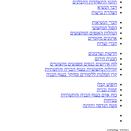
תקנון התאחדות הקבלנים
דבר הנשיא
הצהרת נגישות
חברי הנשיאות
הסגל המקצועי
הנהלות האגפים המקצועים
ארגונים מקומיים
חברי ועדות
חדשות ועדכונים
תכנית חירום
לוח אירועים כנסים ומפגשים מקצועיים
קהילות מקצועיות בענף הבנייה והתשתיות
קרן המלגות ללימודים ומחקר בענף הבניה
חיפוש קבלן
יזמות ובנייה
כוח אדם בענף הבניה והתשתיות
בטיחות
מטה הנדסה ותקינה
עקבו אחרינו