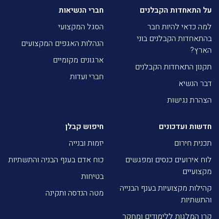
על התאחדות הקבלנים
חברי הנשיאות
למה כדאי להיות חבר
הסגל המקצועי
בהתאחדות הקבלנים בוני
הנהלות האגפים המקצועים
הארץ?
ארגונים מקומיים
תקנון התאחדות הקבלנים
חברי ועדות
דבר הנשיא
הצהרת נגישות
חדשות ועדכונים
חיפוש קבלן
תכנית חירום
יזמות ובנייה
לוח אירועים כנסים ומפגשים
כוח אדם בענף הבניה והתשתיות
מקצועיים
בטיחות
קהילות מקצועיות בענף הבנייה
מטה הנדסה ותקינה
והתשתיות
קרן המלגות ללימודים ומחקר