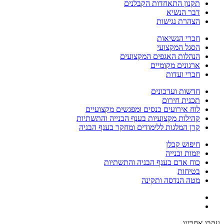
תקנון התאחדות הקבלנים
דבר הנשיא
הצהרת נגישות
חברי הנשיאות
הסגל המקצועי
הנהלות האגפים המקצועים
ארגונים מקומיים
חברי ועדות
חדשות ועדכונים
תכנית חירום
לוח אירועים כנסים ומפגשים מקצועיים
קהילות מקצועיות בענף הבנייה והתשתיות
קרן המלגות ללימודים ומחקר בענף הבניה
חיפוש קבלן
יזמות ובנייה
כוח אדם בענף הבניה והתשתיות
בטיחות
מטה הנדסה ותקינה
עקבו אחרינו