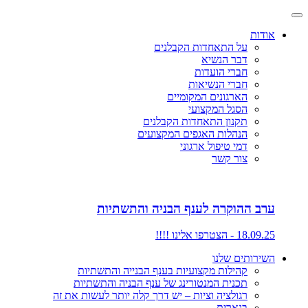
אודות
על התאחדות הקבלנים
דבר הנשיא
חברי הועדות
חברי הנשיאות
הארגונים המקומיים
הסגל המקצועי
תקנון התאחדות הקבלנים
הנהלות האגפים המקצועים
דמי טיפול ארגוני
צור קשר
ערב ההוקרה לענף הבניה והתשתיות
18.09.25 - הצטרפו אלינו !!!!
השירותים שלנו
קהילות מקצועיות בענף הבנייה והתשתיות
תכנית המנטורינג של ענף הבניה והתשתיות
רגולציה וציות – יש דרך קלה יותר לעשות את זה
בנארית