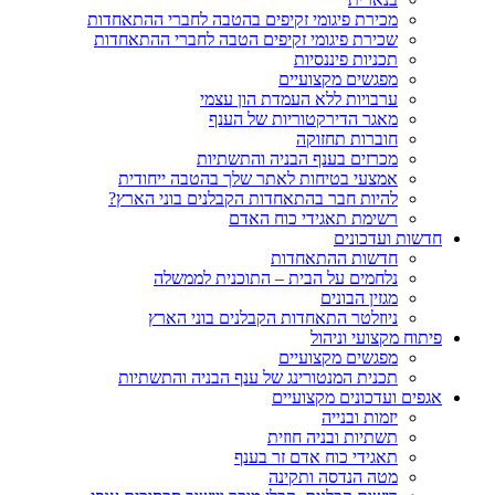
מכירת פיגומי זקיפים בהטבה לחברי ההתאחדות
שכירת פיגומי זקיפים הטבה לחברי ההתאחדות
תכניות פיננסיות
מפגשים מקצועיים
ערבויות ללא העמדת הון עצמי
מאגר הדירקטוריות של הענף
חוברות תחזוקה
מכרזים בענף הבניה והתשתיות
אמצעי בטיחות לאתר שלך בהטבה ייחודית
להיות חבר בהתאחדות הקבלנים בוני הארץ?
רשימת תאגידי כוח האדם
חדשות ועדכונים
חדשות ההתאחדות
נלחמים על הבית – התוכנית לממשלה
מגזין הבונים
ניוזלטר התאחדות הקבלנים בוני הארץ
פיתוח מקצועי וניהול
מפגשים מקצועיים
תכנית המנטורינג של ענף הבניה והתשתיות
אגפים ועדכונים מקצועיים
יזמות ובנייה
תשתיות ובניה חוזית
תאגידי כוח אדם זר בענף
מטה הנדסה ותקינה