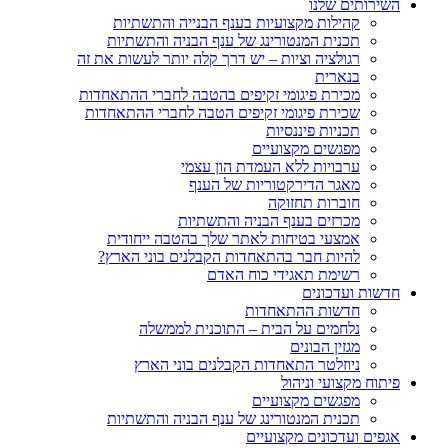
השירותים שלנו
קהילות מקצועיות בענף הבנייה והתשתיות
תכנית המנטורינג של ענף הבניה והתשתיות
רגולציה וציות – יש דרך קלה יותר לעשות את זה
בנארית
מכירת פיגומי זקיפים בהטבה לחברי ההתאחדות
שכירת פיגומי זקיפים הטבה לחברי ההתאחדות
תכניות פיננסיות
מפגשים מקצועיים
ערבויות ללא העמדת הון עצמי
מאגר הדירקטוריות של הענף
חוברות תחזוקה
מכרזים בענף הבניה והתשתיות
אמצעי בטיחות לאתר שלך בהטבה ייחודית
להיות חבר בהתאחדות הקבלנים בוני הארץ?
רשימת תאגידי כוח האדם
חדשות ועדכונים
חדשות ההתאחדות
נלחמים על הבית – התוכנית לממשלה
מגזין הבונים
ניוזלטר התאחדות הקבלנים בוני הארץ
פיתוח מקצועי וניהול
מפגשים מקצועיים
תכנית המנטורינג של ענף הבניה והתשתיות
אגפים ועדכונים מקצועיים