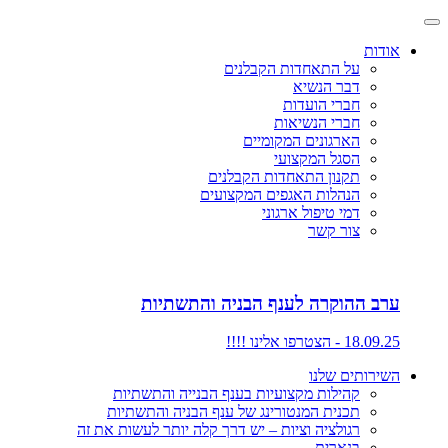
אודות
על התאחדות הקבלנים
דבר הנשיא
חברי הועדות
חברי הנשיאות
הארגונים המקומיים
הסגל המקצועי
תקנון התאחדות הקבלנים
הנהלות האגפים המקצועים
דמי טיפול ארגוני
צור קשר
ערב ההוקרה לענף הבניה והתשתיות
18.09.25 - הצטרפו אלינו !!!!
השירותים שלנו
קהילות מקצועיות בענף הבנייה והתשתיות
תכנית המנטורינג של ענף הבניה והתשתיות
רגולציה וציות – יש דרך קלה יותר לעשות את זה
בנארית