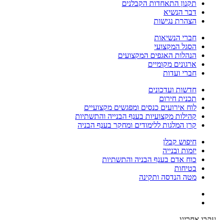
תקנון התאחדות הקבלנים
דבר הנשיא
הצהרת נגישות
חברי הנשיאות
הסגל המקצועי
הנהלות האגפים המקצועים
ארגונים מקומיים
חברי ועדות
חדשות ועדכונים
תכנית חירום
לוח אירועים כנסים ומפגשים מקצועיים
קהילות מקצועיות בענף הבנייה והתשתיות
קרן המלגות ללימודים ומחקר בענף הבניה
חיפוש קבלן
יזמות ובנייה
כוח אדם בענף הבניה והתשתיות
בטיחות
מטה הנדסה ותקינה
עקבו אחרינו