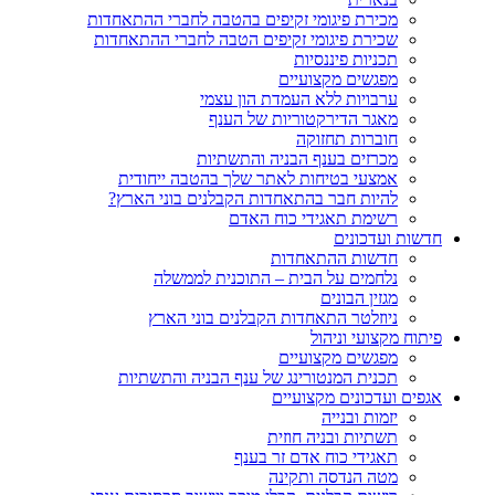
מכירת פיגומי זקיפים בהטבה לחברי ההתאחדות
שכירת פיגומי זקיפים הטבה לחברי ההתאחדות
תכניות פיננסיות
מפגשים מקצועיים
ערבויות ללא העמדת הון עצמי
מאגר הדירקטוריות של הענף
חוברות תחזוקה
מכרזים בענף הבניה והתשתיות
אמצעי בטיחות לאתר שלך בהטבה ייחודית
להיות חבר בהתאחדות הקבלנים בוני הארץ?
רשימת תאגידי כוח האדם
חדשות ועדכונים
חדשות ההתאחדות
נלחמים על הבית – התוכנית לממשלה
מגזין הבונים
ניוזלטר התאחדות הקבלנים בוני הארץ
פיתוח מקצועי וניהול
מפגשים מקצועיים
תכנית המנטורינג של ענף הבניה והתשתיות
אגפים ועדכונים מקצועיים
יזמות ובנייה
תשתיות ובניה חוזית
תאגידי כוח אדם זר בענף
מטה הנדסה ותקינה