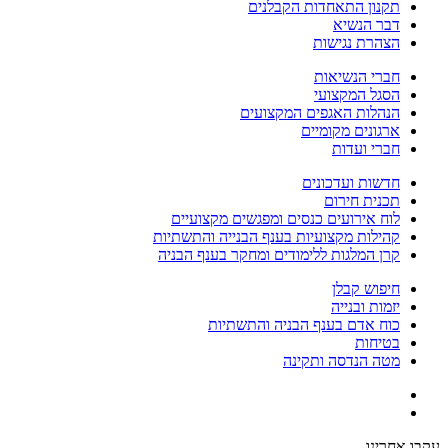
תקנון התאחדות הקבלנים
דבר הנשיא
הצהרת נגישות
חברי הנשיאות
הסגל המקצועי
הנהלות האגפים המקצועים
ארגונים מקומיים
חברי ועדות
חדשות ועדכונים
תכנית חירום
לוח אירועים כנסים ומפגשים מקצועיים
קהילות מקצועיות בענף הבנייה והתשתיות
קרן המלגות ללימודים ומחקר בענף הבניה
חיפוש קבלן
יזמות ובנייה
כוח אדם בענף הבניה והתשתיות
בטיחות
מטה הנדסה ותקינה
עקבו אחרינו