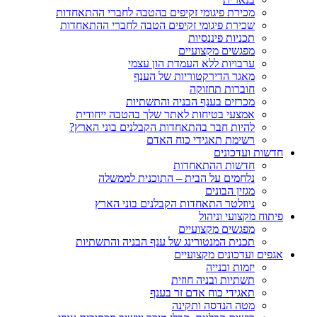
מכירת פיגומי זקיפים בהטבה לחברי ההתאחדות
שכירת פיגומי זקיפים הטבה לחברי ההתאחדות
תכניות פיננסיות
מפגשים מקצועיים
ערבויות ללא העמדת הון עצמי
מאגר הדירקטוריות של הענף
חוברות תחזוקה
מכרזים בענף הבניה והתשתיות
אמצעי בטיחות לאתר שלך בהטבה ייחודית
להיות חבר בהתאחדות הקבלנים בוני הארץ?
רשימת תאגידי כוח האדם
חדשות ועדכונים
חדשות ההתאחדות
נלחמים על הבית – התוכנית לממשלה
מגזין הבונים
ניוזלטר התאחדות הקבלנים בוני הארץ
פיתוח מקצועי וניהול
מפגשים מקצועיים
תכנית המנטורינג של ענף הבניה והתשתיות
אגפים ועדכונים מקצועיים
יזמות ובנייה
תשתיות ובניה חוזית
תאגידי כוח אדם זר בענף
מטה הנדסה ותקינה