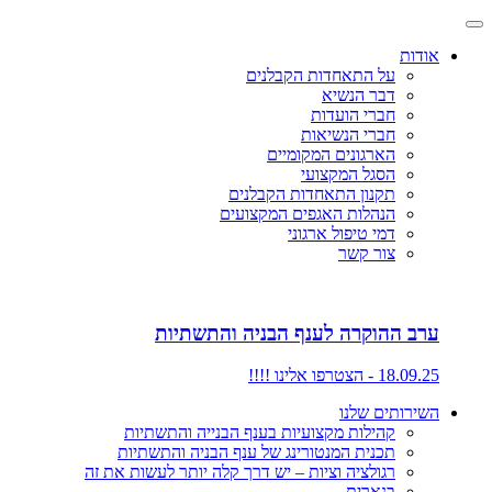
אודות
על התאחדות הקבלנים
דבר הנשיא
חברי הועדות
חברי הנשיאות
הארגונים המקומיים
הסגל המקצועי
תקנון התאחדות הקבלנים
הנהלות האגפים המקצועים
דמי טיפול ארגוני
צור קשר
ערב ההוקרה לענף הבניה והתשתיות
18.09.25 - הצטרפו אלינו !!!!
השירותים שלנו
קהילות מקצועיות בענף הבנייה והתשתיות
תכנית המנטורינג של ענף הבניה והתשתיות
רגולציה וציות – יש דרך קלה יותר לעשות את זה
בנארית