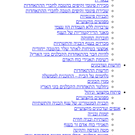
מכירת פיגומי זקיפים בהטבה לחברי ההתאחדות
שכירת פיגומי זקיפים הטבה לחברי ההתאחדות
תכניות פיננסיות
מפגשים מקצועיים
ערבויות ללא העמדת הון עצמי
מאגר הדירקטוריות של הענף
חוברות תחזוקה
מכרזים בענף הבניה והתשתיות
אמצעי בטיחות לאתר שלך בהטבה ייחודית
להיות חבר בהתאחדות הקבלנים בוני הארץ?
רשימת תאגידי כוח האדם
חדשות ועדכונים
חדשות ההתאחדות
נלחמים על הבית – התוכנית לממשלה
מגזין הבונים
ניוזלטר התאחדות הקבלנים בוני הארץ
פיתוח מקצועי וניהול
מפגשים מקצועיים
תכנית המנטורינג של ענף הבניה והתשתיות
אגפים ועדכונים מקצועיים
יזמות ובנייה
תשתיות ובניה חוזית
תאגידי כוח אדם זר בענף
מטה הנדסה ותקינה