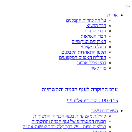
אודות
על התאחדות הקבלנים
דבר הנשיא
חברי הועדות
חברי הנשיאות
הארגונים המקומיים
הסגל המקצועי
תקנון התאחדות הקבלנים
הנהלות האגפים המקצועים
דמי טיפול ארגוני
צור קשר
ערב ההוקרה לענף הבניה והתשתיות
18.09.25 - הצטרפו אלינו !!!!
השירותים שלנו
קהילות מקצועיות בענף הבנייה והתשתיות
תכנית המנטורינג של ענף הבניה והתשתיות
רגולציה וציות – יש דרך קלה יותר לעשות את זה
בנארית