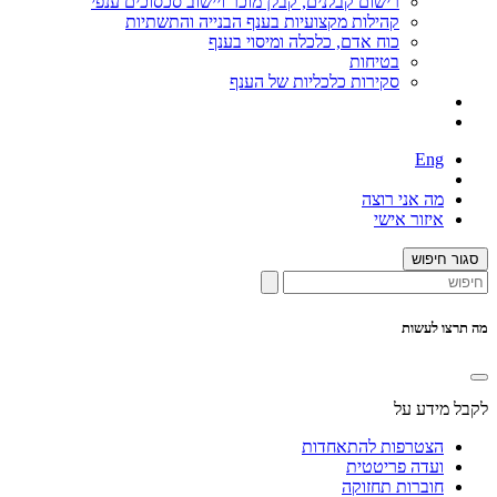
רישום קבלנים, קבלן מוכר ויישוב סכסוכים ענפי
קהילות מקצועיות בענף הבנייה והתשתיות
כוח אדם, כלכלה ומיסוי בענף
בטיחות
סקירות כלכליות של הענף
Eng
מה אני רוצה
איזור אישי
סגור חיפוש
מה תרצו לעשות
לקבל מידע על
הצטרפות להתאחדות
ועדה פריטטית
חוברות תחזוקה