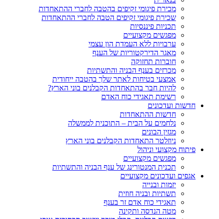
מכירת פיגומי זקיפים בהטבה לחברי ההתאחדות
שכירת פיגומי זקיפים הטבה לחברי ההתאחדות
תכניות פיננסיות
מפגשים מקצועיים
ערבויות ללא העמדת הון עצמי
מאגר הדירקטוריות של הענף
חוברות תחזוקה
מכרזים בענף הבניה והתשתיות
אמצעי בטיחות לאתר שלך בהטבה ייחודית
להיות חבר בהתאחדות הקבלנים בוני הארץ?
רשימת תאגידי כוח האדם
חדשות ועדכונים
חדשות ההתאחדות
נלחמים על הבית – התוכנית לממשלה
מגזין הבונים
ניוזלטר התאחדות הקבלנים בוני הארץ
פיתוח מקצועי וניהול
מפגשים מקצועיים
תכנית המנטורינג של ענף הבניה והתשתיות
אגפים ועדכונים מקצועיים
יזמות ובנייה
תשתיות ובניה חוזית
תאגידי כוח אדם זר בענף
מטה הנדסה ותקינה