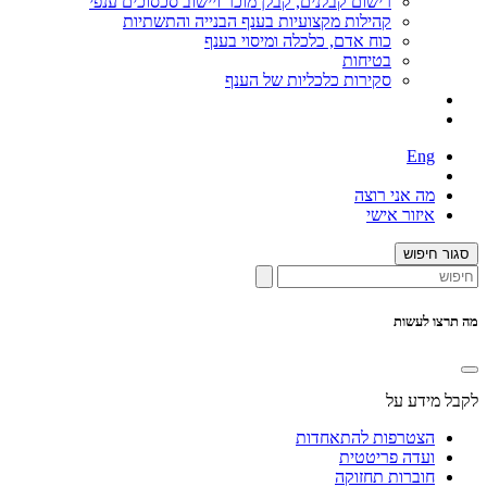
רישום קבלנים, קבלן מוכר ויישוב סכסוכים ענפי
קהילות מקצועיות בענף הבנייה והתשתיות
כוח אדם, כלכלה ומיסוי בענף
בטיחות
סקירות כלכליות של הענף
Eng
מה אני רוצה
איזור אישי
סגור חיפוש
מה תרצו לעשות
לקבל מידע על
הצטרפות להתאחדות
ועדה פריטטית
חוברות תחזוקה