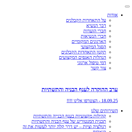
אודות
על התאחדות הקבלנים
דבר הנשיא
חברי הועדות
חברי הנשיאות
הארגונים המקומיים
הסגל המקצועי
תקנון התאחדות הקבלנים
הנהלות האגפים המקצועים
דמי טיפול ארגוני
צור קשר
ערב ההוקרה לענף הבניה והתשתיות
18.09.25 - הצטרפו אלינו !!!!
השירותים שלנו
קהילות מקצועיות בענף הבנייה והתשתיות
תכנית המנטורינג של ענף הבניה והתשתיות
רגולציה וציות – יש דרך קלה יותר לעשות את זה
בנארית