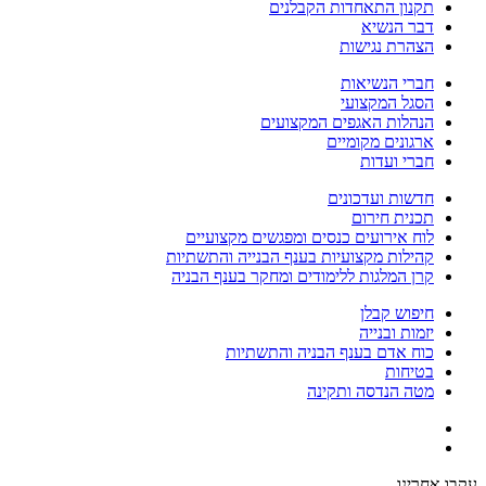
תקנון התאחדות הקבלנים
דבר הנשיא
הצהרת נגישות
חברי הנשיאות
הסגל המקצועי
הנהלות האגפים המקצועים
ארגונים מקומיים
חברי ועדות
חדשות ועדכונים
תכנית חירום
לוח אירועים כנסים ומפגשים מקצועיים
קהילות מקצועיות בענף הבנייה והתשתיות
קרן המלגות ללימודים ומחקר בענף הבניה
חיפוש קבלן
יזמות ובנייה
כוח אדם בענף הבניה והתשתיות
בטיחות
מטה הנדסה ותקינה
עקבו אחרינו