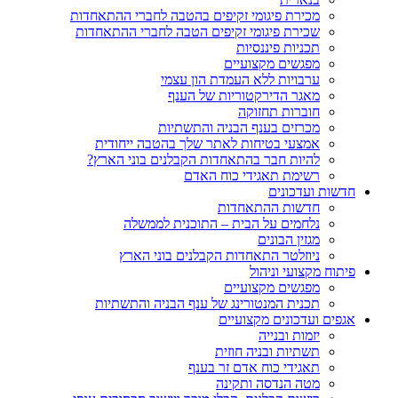
מכירת פיגומי זקיפים בהטבה לחברי ההתאחדות
שכירת פיגומי זקיפים הטבה לחברי ההתאחדות
תכניות פיננסיות
מפגשים מקצועיים
ערבויות ללא העמדת הון עצמי
מאגר הדירקטוריות של הענף
חוברות תחזוקה
מכרזים בענף הבניה והתשתיות
אמצעי בטיחות לאתר שלך בהטבה ייחודית
להיות חבר בהתאחדות הקבלנים בוני הארץ?
רשימת תאגידי כוח האדם
חדשות ועדכונים
חדשות ההתאחדות
נלחמים על הבית – התוכנית לממשלה
מגזין הבונים
ניוזלטר התאחדות הקבלנים בוני הארץ
פיתוח מקצועי וניהול
מפגשים מקצועיים
תכנית המנטורינג של ענף הבניה והתשתיות
אגפים ועדכונים מקצועיים
יזמות ובנייה
תשתיות ובניה חוזית
תאגידי כוח אדם זר בענף
מטה הנדסה ותקינה