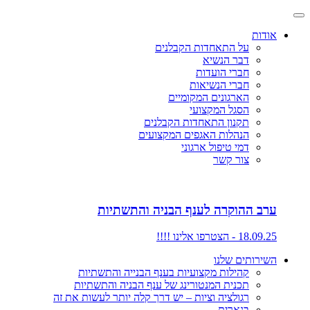
אודות
על התאחדות הקבלנים
דבר הנשיא
חברי הועדות
חברי הנשיאות
הארגונים המקומיים
הסגל המקצועי
תקנון התאחדות הקבלנים
הנהלות האגפים המקצועים
דמי טיפול ארגוני
צור קשר
ערב ההוקרה לענף הבניה והתשתיות
18.09.25 - הצטרפו אלינו !!!!
השירותים שלנו
קהילות מקצועיות בענף הבנייה והתשתיות
תכנית המנטורינג של ענף הבניה והתשתיות
רגולציה וציות – יש דרך קלה יותר לעשות את זה
בנארית