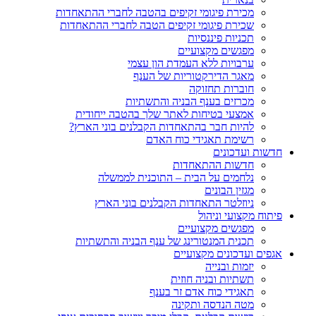
מכירת פיגומי זקיפים בהטבה לחברי ההתאחדות
שכירת פיגומי זקיפים הטבה לחברי ההתאחדות
תכניות פיננסיות
מפגשים מקצועיים
ערבויות ללא העמדת הון עצמי
מאגר הדירקטוריות של הענף
חוברות תחזוקה
מכרזים בענף הבניה והתשתיות
אמצעי בטיחות לאתר שלך בהטבה ייחודית
להיות חבר בהתאחדות הקבלנים בוני הארץ?
רשימת תאגידי כוח האדם
חדשות ועדכונים
חדשות ההתאחדות
נלחמים על הבית – התוכנית לממשלה
מגזין הבונים
ניוזלטר התאחדות הקבלנים בוני הארץ
פיתוח מקצועי וניהול
מפגשים מקצועיים
תכנית המנטורינג של ענף הבניה והתשתיות
אגפים ועדכונים מקצועיים
יזמות ובנייה
תשתיות ובניה חוזית
תאגידי כוח אדם זר בענף
מטה הנדסה ותקינה