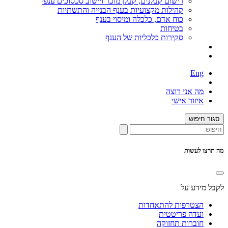
רישום קבלנים, קבלן מוכר ויישוב סכסוכים ענפי
קהילות מקצועיות בענף הבנייה והתשתיות
כוח אדם, כלכלה ומיסוי בענף
בטיחות
סקירות כלכליות של הענף
Eng
מה אני רוצה
איזור אישי
סגור חיפוש
מה תרצו לעשות
לקבל מידע על
הצטרפות להתאחדות
ועדה פריטטית
חוברות תחזוקה