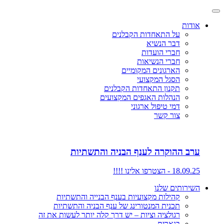
אודות
על התאחדות הקבלנים
דבר הנשיא
חברי הועדות
חברי הנשיאות
הארגונים המקומיים
הסגל המקצועי
תקנון התאחדות הקבלנים
הנהלות האגפים המקצועים
דמי טיפול ארגוני
צור קשר
ערב ההוקרה לענף הבניה והתשתיות
18.09.25 - הצטרפו אלינו !!!!
השירותים שלנו
קהילות מקצועיות בענף הבנייה והתשתיות
תכנית המנטורינג של ענף הבניה והתשתיות
רגולציה וציות – יש דרך קלה יותר לעשות את זה
בנארית