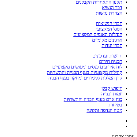
תקנון התאחדות הקבלנים
דבר הנשיא
הצהרת נגישות
חברי הנשיאות
הסגל המקצועי
הנהלות האגפים המקצועים
ארגונים מקומיים
חברי ועדות
חדשות ועדכונים
תכנית חירום
לוח אירועים כנסים ומפגשים מקצועיים
קהילות מקצועיות בענף הבנייה והתשתיות
קרן המלגות ללימודים ומחקר בענף הבניה
חיפוש קבלן
יזמות ובנייה
כוח אדם בענף הבניה והתשתיות
בטיחות
מטה הנדסה ותקינה
עקבו אחרינו