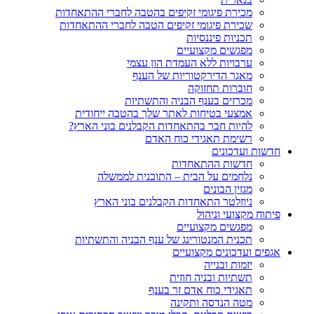
מכירת פיגומי זקיפים בהטבה לחברי ההתאחדות
שכירת פיגומי זקיפים הטבה לחברי ההתאחדות
תכניות פיננסיות
מפגשים מקצועיים
ערבויות ללא העמדת הון עצמי
מאגר הדירקטוריות של הענף
חוברות תחזוקה
מכרזים בענף הבניה והתשתיות
אמצעי בטיחות לאתר שלך בהטבה ייחודית
להיות חבר בהתאחדות הקבלנים בוני הארץ?
רשימת תאגידי כוח האדם
חדשות ועדכונים
חדשות ההתאחדות
נלחמים על הבית – התוכנית לממשלה
מגזין הבונים
ניוזלטר התאחדות הקבלנים בוני הארץ
פיתוח מקצועי וניהול
מפגשים מקצועיים
תכנית המנטורינג של ענף הבניה והתשתיות
אגפים ועדכונים מקצועיים
יזמות ובנייה
תשתיות ובניה חוזית
תאגידי כוח אדם זר בענף
מטה הנדסה ותקינה