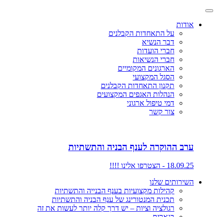
אודות
על התאחדות הקבלנים
דבר הנשיא
חברי הועדות
חברי הנשיאות
הארגונים המקומיים
הסגל המקצועי
תקנון התאחדות הקבלנים
הנהלות האגפים המקצועים
דמי טיפול ארגוני
צור קשר
ערב ההוקרה לענף הבניה והתשתיות
18.09.25 - הצטרפו אלינו !!!!
השירותים שלנו
קהילות מקצועיות בענף הבנייה והתשתיות
תכנית המנטורינג של ענף הבניה והתשתיות
רגולציה וציות – יש דרך קלה יותר לעשות את זה
בנארית