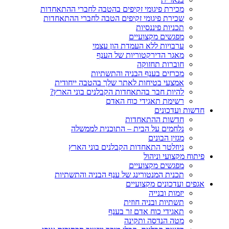
מכירת פיגומי זקיפים בהטבה לחברי ההתאחדות
שכירת פיגומי זקיפים הטבה לחברי ההתאחדות
תכניות פיננסיות
מפגשים מקצועיים
ערבויות ללא העמדת הון עצמי
מאגר הדירקטוריות של הענף
חוברות תחזוקה
מכרזים בענף הבניה והתשתיות
אמצעי בטיחות לאתר שלך בהטבה ייחודית
להיות חבר בהתאחדות הקבלנים בוני הארץ?
רשימת תאגידי כוח האדם
חדשות ועדכונים
חדשות ההתאחדות
נלחמים על הבית – התוכנית לממשלה
מגזין הבונים
ניוזלטר התאחדות הקבלנים בוני הארץ
פיתוח מקצועי וניהול
מפגשים מקצועיים
תכנית המנטורינג של ענף הבניה והתשתיות
אגפים ועדכונים מקצועיים
יזמות ובנייה
תשתיות ובניה חוזית
תאגידי כוח אדם זר בענף
מטה הנדסה ותקינה