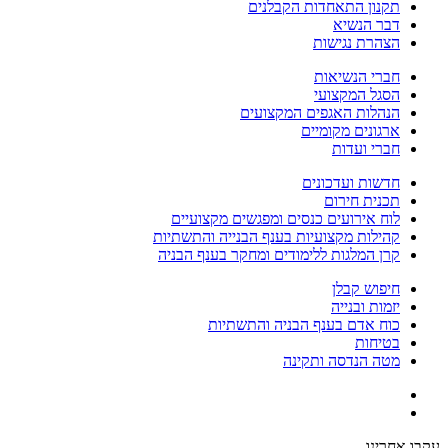
תקנון התאחדות הקבלנים
דבר הנשיא
הצהרת נגישות
חברי הנשיאות
הסגל המקצועי
הנהלות האגפים המקצועים
ארגונים מקומיים
חברי ועדות
חדשות ועדכונים
תכנית חירום
לוח אירועים כנסים ומפגשים מקצועיים
קהילות מקצועיות בענף הבנייה והתשתיות
קרן המלגות ללימודים ומחקר בענף הבניה
חיפוש קבלן
יזמות ובנייה
כוח אדם בענף הבניה והתשתיות
בטיחות
מטה הנדסה ותקינה
עקבו אחרינו