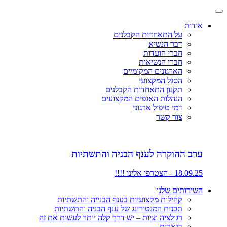
אודות
על התאחדות הקבלנים
דבר הנשיא
חברי הועדות
חברי הנשיאות
הארגונים המקומיים
הסגל המקצועי
תקנון התאחדות הקבלנים
הנהלות האגפים המקצועים
דמי טיפול ארגוני
צור קשר
ערב ההוקרה לענף הבניה והתשתיות
18.09.25 - הצטרפו אלינו !!!!
השירותים שלנו
קהילות מקצועיות בענף הבנייה והתשתיות
תכנית המנטורינג של ענף הבניה והתשתיות
רגולציה וציות – יש דרך קלה יותר לעשות את זה
בנארית