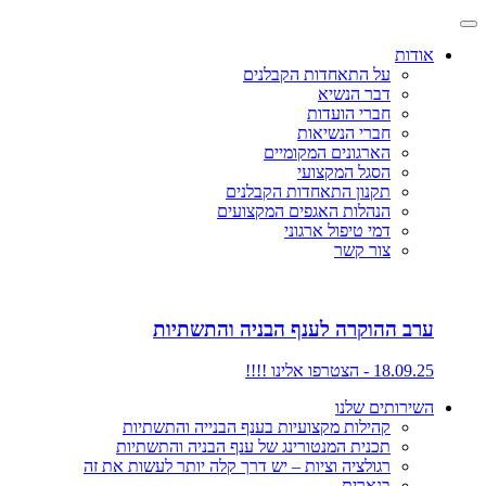
אודות
על התאחדות הקבלנים
דבר הנשיא
חברי הועדות
חברי הנשיאות
הארגונים המקומיים
הסגל המקצועי
תקנון התאחדות הקבלנים
הנהלות האגפים המקצועים
דמי טיפול ארגוני
צור קשר
ערב ההוקרה לענף הבניה והתשתיות
18.09.25 - הצטרפו אלינו !!!!
השירותים שלנו
קהילות מקצועיות בענף הבנייה והתשתיות
תכנית המנטורינג של ענף הבניה והתשתיות
רגולציה וציות – יש דרך קלה יותר לעשות את זה
בנארית