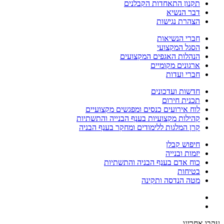
תקנון התאחדות הקבלנים
דבר הנשיא
הצהרת נגישות
חברי הנשיאות
הסגל המקצועי
הנהלות האגפים המקצועים
ארגונים מקומיים
חברי ועדות
חדשות ועדכונים
תכנית חירום
לוח אירועים כנסים ומפגשים מקצועיים
קהילות מקצועיות בענף הבנייה והתשתיות
קרן המלגות ללימודים ומחקר בענף הבניה
חיפוש קבלן
יזמות ובנייה
כוח אדם בענף הבניה והתשתיות
בטיחות
מטה הנדסה ותקינה
עקבו אחרינו