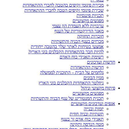
מכירת פיגומי זקיפים בהטבה לחברי ההתאחדות
שכירת פיגומי זקיפים הטבה לחברי ההתאחדות
תכניות פיננסיות
מפגשים מקצועיים
ערבויות ללא העמדת הון עצמי
מאגר הדירקטוריות של הענף
חוברות תחזוקה
מכרזים בענף הבניה והתשתיות
אמצעי בטיחות לאתר שלך בהטבה ייחודית
להיות חבר בהתאחדות הקבלנים בוני הארץ?
רשימת תאגידי כוח האדם
חדשות ועדכונים
חדשות ההתאחדות
נלחמים על הבית – התוכנית לממשלה
מגזין הבונים
ניוזלטר התאחדות הקבלנים בוני הארץ
פיתוח מקצועי וניהול
מפגשים מקצועיים
תכנית המנטורינג של ענף הבניה והתשתיות
אגפים ועדכונים מקצועיים
יזמות ובנייה
תשתיות ובניה חוזית
תאגידי כוח אדם זר בענף
מטה הנדסה ותקינה