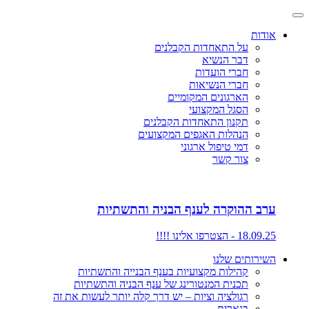
אודות
על התאחדות הקבלנים
דבר הנשיא
חברי הועדות
חברי הנשיאות
הארגונים המקומיים
הסגל המקצועי
תקנון התאחדות הקבלנים
הנהלות האגפים המקצועים
דמי טיפול ארגוני
צור קשר
ערב ההוקרה לענף הבניה והתשתיות
18.09.25 - הצטרפו אלינו !!!!
השירותים שלנו
קהילות מקצועיות בענף הבנייה והתשתיות
תכנית המנטורינג של ענף הבניה והתשתיות
רגולציה וציות – יש דרך קלה יותר לעשות את זה
בנארית