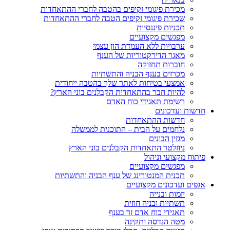
מכירת פיגומי זקיפים בהטבה לחברי ההתאחדות
שכירת פיגומי זקיפים הטבה לחברי ההתאחדות
תכניות פיננסיות
מפגשים מקצועיים
ערבויות ללא העמדת הון עצמי
מאגר הדירקטוריות של הענף
חוברות תחזוקה
מכרזים בענף הבניה והתשתיות
אמצעי בטיחות לאתר שלך בהטבה ייחודית
להיות חבר בהתאחדות הקבלנים בוני הארץ?
רשימת תאגידי כוח האדם
חדשות ועדכונים
חדשות ההתאחדות
נלחמים על הבית – התוכנית לממשלה
מגזין הבונים
ניוזלטר התאחדות הקבלנים בוני הארץ
פיתוח מקצועי וניהול
מפגשים מקצועיים
תכנית המנטורינג של ענף הבניה והתשתיות
אגפים ועדכונים מקצועיים
יזמות ובנייה
תשתיות ובניה חוזית
תאגידי כוח אדם זר בענף
מטה הנדסה ותקינה