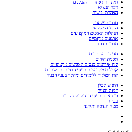
תקנון התאחדות הקבלנים
דבר הנשיא
הצהרת נגישות
חברי הנשיאות
הסגל המקצועי
הנהלות האגפים המקצועים
ארגונים מקומיים
חברי ועדות
חדשות ועדכונים
תכנית חירום
לוח אירועים כנסים ומפגשים מקצועיים
קהילות מקצועיות בענף הבנייה והתשתיות
קרן המלגות ללימודים ומחקר בענף הבניה
חיפוש קבלן
יזמות ובנייה
כוח אדם בענף הבניה והתשתיות
בטיחות
מטה הנדסה ותקינה
עקבו אחרינו