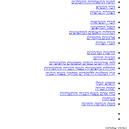
תקנון התאחדות הקבלנים
דבר הנשיא
הצהרת נגישות
חברי הנשיאות
הסגל המקצועי
הנהלות האגפים המקצועים
ארגונים מקומיים
חברי ועדות
חדשות ועדכונים
תכנית חירום
לוח אירועים כנסים ומפגשים מקצועיים
קהילות מקצועיות בענף הבנייה והתשתיות
קרן המלגות ללימודים ומחקר בענף הבניה
חיפוש קבלן
יזמות ובנייה
כוח אדם בענף הבניה והתשתיות
בטיחות
מטה הנדסה ותקינה
עקבו אחרינו