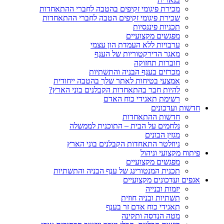
מכירת פיגומי זקיפים בהטבה לחברי ההתאחדות
שכירת פיגומי זקיפים הטבה לחברי ההתאחדות
תכניות פיננסיות
מפגשים מקצועיים
ערבויות ללא העמדת הון עצמי
מאגר הדירקטוריות של הענף
חוברות תחזוקה
מכרזים בענף הבניה והתשתיות
אמצעי בטיחות לאתר שלך בהטבה ייחודית
להיות חבר בהתאחדות הקבלנים בוני הארץ?
רשימת תאגידי כוח האדם
חדשות ועדכונים
חדשות ההתאחדות
נלחמים על הבית – התוכנית לממשלה
מגזין הבונים
ניוזלטר התאחדות הקבלנים בוני הארץ
פיתוח מקצועי וניהול
מפגשים מקצועיים
תכנית המנטורינג של ענף הבניה והתשתיות
אגפים ועדכונים מקצועיים
יזמות ובנייה
תשתיות ובניה חוזית
תאגידי כוח אדם זר בענף
מטה הנדסה ותקינה