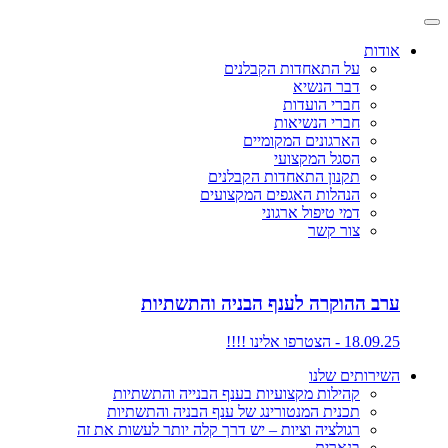
אודות
על התאחדות הקבלנים
דבר הנשיא
חברי הועדות
חברי הנשיאות
הארגונים המקומיים
הסגל המקצועי
תקנון התאחדות הקבלנים
הנהלות האגפים המקצועים
דמי טיפול ארגוני
צור קשר
ערב ההוקרה לענף הבניה והתשתיות
18.09.25 - הצטרפו אלינו !!!!
השירותים שלנו
קהילות מקצועיות בענף הבנייה והתשתיות
תכנית המנטורינג של ענף הבניה והתשתיות
רגולציה וציות – יש דרך קלה יותר לעשות את זה
בנארית