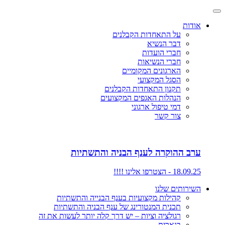
אודות
על התאחדות הקבלנים
דבר הנשיא
חברי הועדות
חברי הנשיאות
הארגונים המקומיים
הסגל המקצועי
תקנון התאחדות הקבלנים
הנהלות האגפים המקצועים
דמי טיפול ארגוני
צור קשר
ערב ההוקרה לענף הבניה והתשתיות
18.09.25 - הצטרפו אלינו !!!!
השירותים שלנו
קהילות מקצועיות בענף הבנייה והתשתיות
תכנית המנטורינג של ענף הבניה והתשתיות
רגולציה וציות – יש דרך קלה יותר לעשות את זה
בנארית