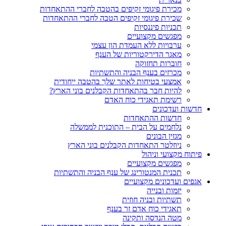
מכירת פיגומי זקיפים בהטבה לחברי ההתאחדות
שכירת פיגומי זקיפים הטבה לחברי ההתאחדות
תכניות פיננסיות
מפגשים מקצועיים
ערבויות ללא העמדת הון עצמי
מאגר הדירקטוריות של הענף
חוברות תחזוקה
מכרזים בענף הבניה והתשתיות
אמצעי בטיחות לאתר שלך בהטבה ייחודית
להיות חבר בהתאחדות הקבלנים בוני הארץ?
רשימת תאגידי כוח האדם
חדשות ועדכונים
חדשות ההתאחדות
נלחמים על הבית – התוכנית לממשלה
מגזין הבונים
ניוזלטר התאחדות הקבלנים בוני הארץ
פיתוח מקצועי וניהול
מפגשים מקצועיים
תכנית המנטורינג של ענף הבניה והתשתיות
אגפים ועדכונים מקצועיים
יזמות ובנייה
תשתיות ובניה חוזית
תאגידי כוח אדם זר בענף
מטה הנדסה ותקינה