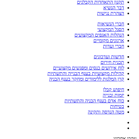
תקנון התאחדות הקבלנים
דבר הנשיא
הצהרת נגישות
חברי הנשיאות
הסגל המקצועי
הנהלות האגפים המקצועים
ארגונים מקומיים
חברי ועדות
חדשות ועדכונים
תכנית חירום
לוח אירועים כנסים ומפגשים מקצועיים
קהילות מקצועיות בענף הבנייה והתשתיות
קרן המלגות ללימודים ומחקר בענף הבניה
חיפוש קבלן
יזמות ובנייה
כוח אדם בענף הבניה והתשתיות
בטיחות
מטה הנדסה ותקינה
עקבו אחרינו