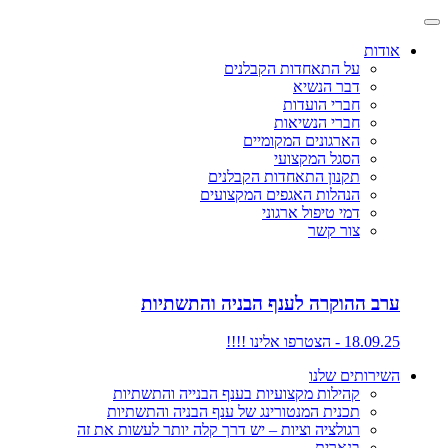
אודות
על התאחדות הקבלנים
דבר הנשיא
חברי הועדות
חברי הנשיאות
הארגונים המקומיים
הסגל המקצועי
תקנון התאחדות הקבלנים
הנהלות האגפים המקצועים
דמי טיפול ארגוני
צור קשר
ערב ההוקרה לענף הבניה והתשתיות
18.09.25 - הצטרפו אלינו !!!!
השירותים שלנו
קהילות מקצועיות בענף הבנייה והתשתיות
תכנית המנטורינג של ענף הבניה והתשתיות
רגולציה וציות – יש דרך קלה יותר לעשות את זה
בנארית