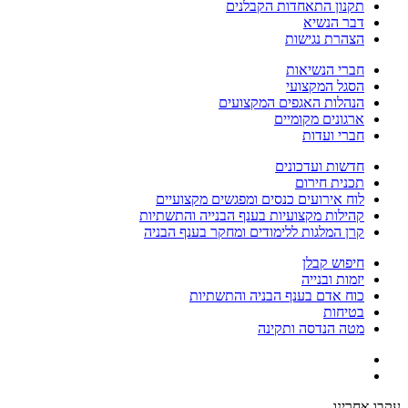
תקנון התאחדות הקבלנים
דבר הנשיא
הצהרת נגישות
חברי הנשיאות
הסגל המקצועי
הנהלות האגפים המקצועים
ארגונים מקומיים
חברי ועדות
חדשות ועדכונים
תכנית חירום
לוח אירועים כנסים ומפגשים מקצועיים
קהילות מקצועיות בענף הבנייה והתשתיות
קרן המלגות ללימודים ומחקר בענף הבניה
חיפוש קבלן
יזמות ובנייה
כוח אדם בענף הבניה והתשתיות
בטיחות
מטה הנדסה ותקינה
עקבו אחרינו