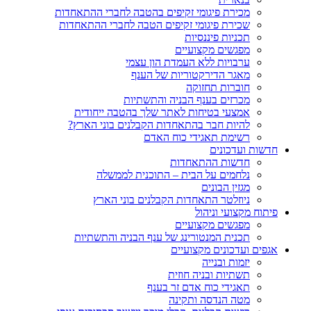
מכירת פיגומי זקיפים בהטבה לחברי ההתאחדות
שכירת פיגומי זקיפים הטבה לחברי ההתאחדות
תכניות פיננסיות
מפגשים מקצועיים
ערבויות ללא העמדת הון עצמי
מאגר הדירקטוריות של הענף
חוברות תחזוקה
מכרזים בענף הבניה והתשתיות
אמצעי בטיחות לאתר שלך בהטבה ייחודית
להיות חבר בהתאחדות הקבלנים בוני הארץ?
רשימת תאגידי כוח האדם
חדשות ועדכונים
חדשות ההתאחדות
נלחמים על הבית – התוכנית לממשלה
מגזין הבונים
ניוזלטר התאחדות הקבלנים בוני הארץ
פיתוח מקצועי וניהול
מפגשים מקצועיים
תכנית המנטורינג של ענף הבניה והתשתיות
אגפים ועדכונים מקצועיים
יזמות ובנייה
תשתיות ובניה חוזית
תאגידי כוח אדם זר בענף
מטה הנדסה ותקינה