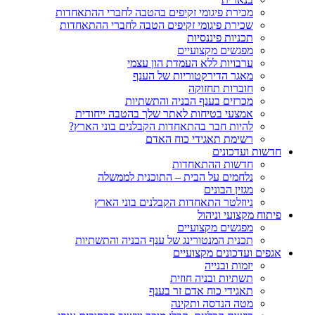
מכירת פיגומי זקיפים בהטבה לחברי ההתאחדות
שכירת פיגומי זקיפים הטבה לחברי ההתאחדות
תכניות פיננסיות
מפגשים מקצועיים
ערבויות ללא העמדת הון עצמי
מאגר הדירקטוריות של הענף
חוברות תחזוקה
מכרזים בענף הבניה והתשתיות
אמצעי בטיחות לאתר שלך בהטבה ייחודית
להיות חבר בהתאחדות הקבלנים בוני הארץ?
רשימת תאגידי כוח האדם
חדשות ועדכונים
חדשות ההתאחדות
נלחמים על הבית – התוכנית לממשלה
מגזין הבונים
ניוזלטר התאחדות הקבלנים בוני הארץ
פיתוח מקצועי וניהול
מפגשים מקצועיים
תכנית המנטורינג של ענף הבניה והתשתיות
אגפים ועדכונים מקצועיים
יזמות ובנייה
תשתיות ובניה חוזית
תאגידי כוח אדם זר בענף
מטה הנדסה ותקינה