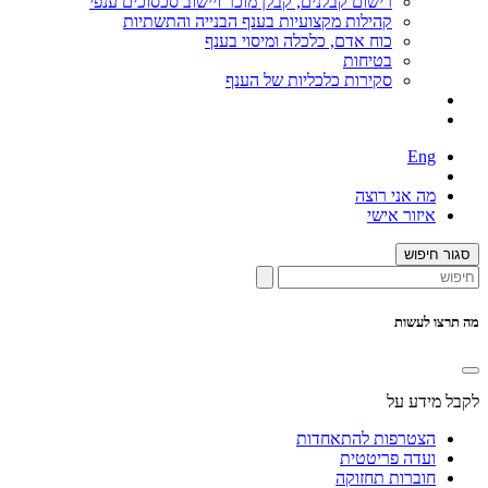
רישום קבלנים, קבלן מוכר ויישוב סכסוכים ענפי
קהילות מקצועיות בענף הבנייה והתשתיות
כוח אדם, כלכלה ומיסוי בענף
בטיחות
סקירות כלכליות של הענף
Eng
מה אני רוצה
איזור אישי
סגור חיפוש
מה תרצו לעשות
לקבל מידע על
הצטרפות להתאחדות
ועדה פריטטית
חוברות תחזוקה