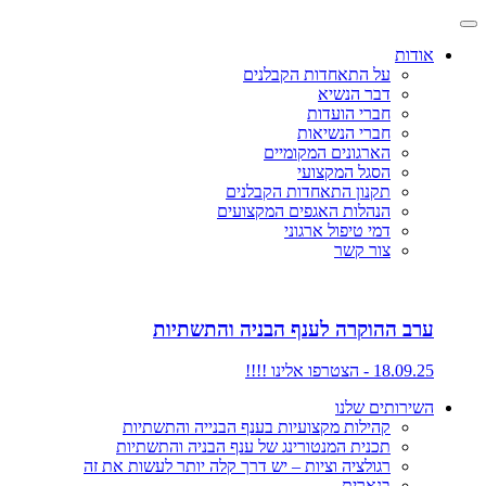
אודות
על התאחדות הקבלנים
דבר הנשיא
חברי הועדות
חברי הנשיאות
הארגונים המקומיים
הסגל המקצועי
תקנון התאחדות הקבלנים
הנהלות האגפים המקצועים
דמי טיפול ארגוני
צור קשר
ערב ההוקרה לענף הבניה והתשתיות
18.09.25 - הצטרפו אלינו !!!!
השירותים שלנו
קהילות מקצועיות בענף הבנייה והתשתיות
תכנית המנטורינג של ענף הבניה והתשתיות
רגולציה וציות – יש דרך קלה יותר לעשות את זה
בנארית