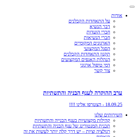
אודות
על התאחדות הקבלנים
דבר הנשיא
חברי הועדות
חברי הנשיאות
הארגונים המקומיים
הסגל המקצועי
תקנון התאחדות הקבלנים
הנהלות האגפים המקצועים
דמי טיפול ארגוני
צור קשר
ערב ההוקרה לענף הבניה והתשתיות
18.09.25 - הצטרפו אלינו !!!!
השירותים שלנו
קהילות מקצועיות בענף הבנייה והתשתיות
תכנית המנטורינג של ענף הבניה והתשתיות
רגולציה וציות – יש דרך קלה יותר לעשות את זה
בנארית