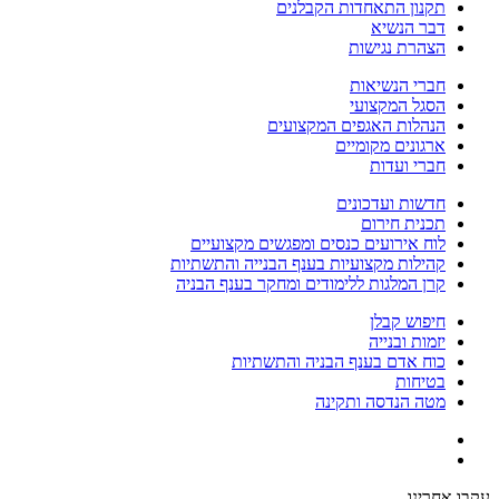
תקנון התאחדות הקבלנים
דבר הנשיא
הצהרת נגישות
חברי הנשיאות
הסגל המקצועי
הנהלות האגפים המקצועים
ארגונים מקומיים
חברי ועדות
חדשות ועדכונים
תכנית חירום
לוח אירועים כנסים ומפגשים מקצועיים
קהילות מקצועיות בענף הבנייה והתשתיות
קרן המלגות ללימודים ומחקר בענף הבניה
חיפוש קבלן
יזמות ובנייה
כוח אדם בענף הבניה והתשתיות
בטיחות
מטה הנדסה ותקינה
עקבו אחרינו