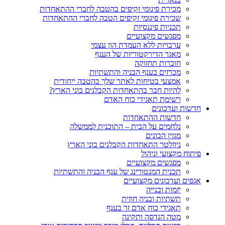
מכירת פיגומי זקיפים בהטבה לחברי ההתאחדות
שכירת פיגומי זקיפים הטבה לחברי ההתאחדות
תכניות פיננסיות
מפגשים מקצועיים
ערבויות ללא העמדת הון עצמי
מאגר הדירקטוריות של הענף
חוברות תחזוקה
מכרזים בענף הבניה והתשתיות
אמצעי בטיחות לאתר שלך בהטבה ייחודית
להיות חבר בהתאחדות הקבלנים בוני הארץ?
רשימת תאגידי כוח האדם
חדשות ועדכונים
חדשות ההתאחדות
נלחמים על הבית – התוכנית לממשלה
מגזין הבונים
ניוזלטר התאחדות הקבלנים בוני הארץ
פיתוח מקצועי וניהול
מפגשים מקצועיים
תכנית המנטורינג של ענף הבניה והתשתיות
אגפים ועדכונים מקצועיים
יזמות ובנייה
תשתיות ובניה חוזית
תאגידי כוח אדם זר בענף
מטה הנדסה ותקינה