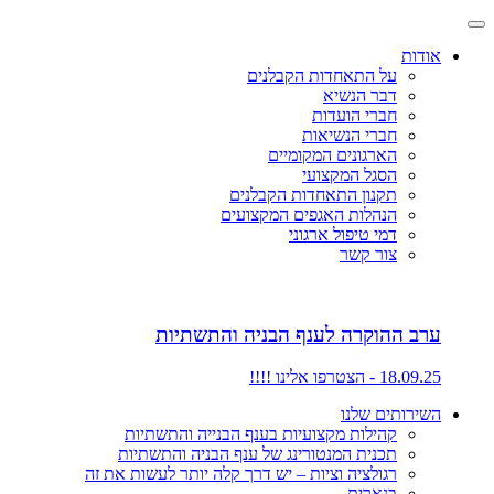
אודות
על התאחדות הקבלנים
דבר הנשיא
חברי הועדות
חברי הנשיאות
הארגונים המקומיים
הסגל המקצועי
תקנון התאחדות הקבלנים
הנהלות האגפים המקצועים
דמי טיפול ארגוני
צור קשר
ערב ההוקרה לענף הבניה והתשתיות
18.09.25 - הצטרפו אלינו !!!!
השירותים שלנו
קהילות מקצועיות בענף הבנייה והתשתיות
תכנית המנטורינג של ענף הבניה והתשתיות
רגולציה וציות – יש דרך קלה יותר לעשות את זה
בנארית