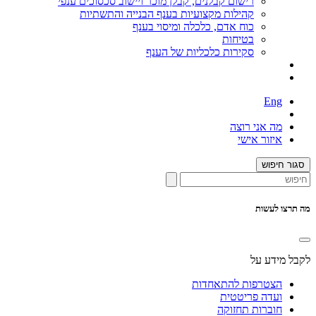
רישום קבלנים, קבלן מוכר ויישוב סכסוכים ענפי
קהילות מקצועיות בענף הבנייה והתשתיות
כוח אדם, כלכלה ומיסוי בענף
בטיחות
סקירות כלכליות של הענף
Eng
מה אני רוצה
איזור אישי
סגור חיפוש
מה תרצו לעשות
לקבל מידע על
הצטרפות להתאחדות
ועדה פריטטית
חוברות תחזוקה