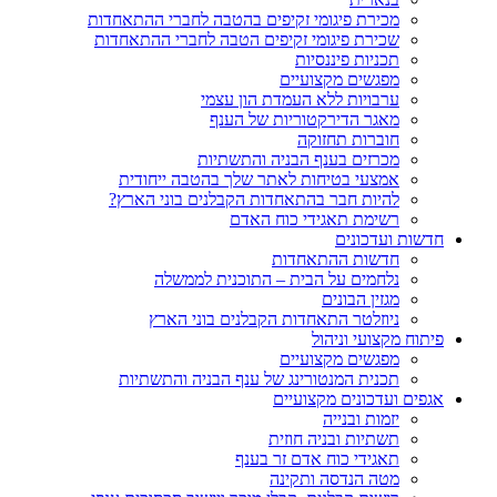
מכירת פיגומי זקיפים בהטבה לחברי ההתאחדות
שכירת פיגומי זקיפים הטבה לחברי ההתאחדות
תכניות פיננסיות
מפגשים מקצועיים
ערבויות ללא העמדת הון עצמי
מאגר הדירקטוריות של הענף
חוברות תחזוקה
מכרזים בענף הבניה והתשתיות
אמצעי בטיחות לאתר שלך בהטבה ייחודית
להיות חבר בהתאחדות הקבלנים בוני הארץ?
רשימת תאגידי כוח האדם
חדשות ועדכונים
חדשות ההתאחדות
נלחמים על הבית – התוכנית לממשלה
מגזין הבונים
ניוזלטר התאחדות הקבלנים בוני הארץ
פיתוח מקצועי וניהול
מפגשים מקצועיים
תכנית המנטורינג של ענף הבניה והתשתיות
אגפים ועדכונים מקצועיים
יזמות ובנייה
תשתיות ובניה חוזית
תאגידי כוח אדם זר בענף
מטה הנדסה ותקינה