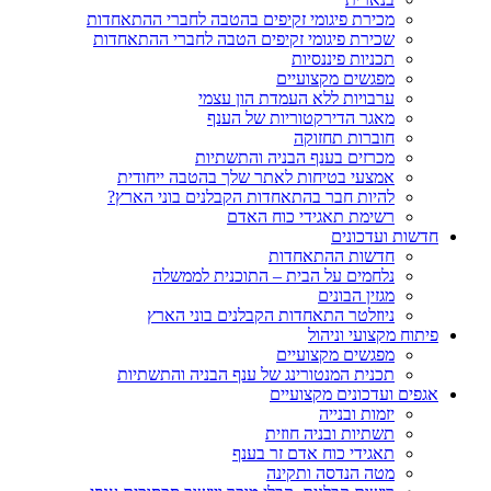
מכירת פיגומי זקיפים בהטבה לחברי ההתאחדות
שכירת פיגומי זקיפים הטבה לחברי ההתאחדות
תכניות פיננסיות
מפגשים מקצועיים
ערבויות ללא העמדת הון עצמי
מאגר הדירקטוריות של הענף
חוברות תחזוקה
מכרזים בענף הבניה והתשתיות
אמצעי בטיחות לאתר שלך בהטבה ייחודית
להיות חבר בהתאחדות הקבלנים בוני הארץ?
רשימת תאגידי כוח האדם
חדשות ועדכונים
חדשות ההתאחדות
נלחמים על הבית – התוכנית לממשלה
מגזין הבונים
ניוזלטר התאחדות הקבלנים בוני הארץ
פיתוח מקצועי וניהול
מפגשים מקצועיים
תכנית המנטורינג של ענף הבניה והתשתיות
אגפים ועדכונים מקצועיים
יזמות ובנייה
תשתיות ובניה חוזית
תאגידי כוח אדם זר בענף
מטה הנדסה ותקינה