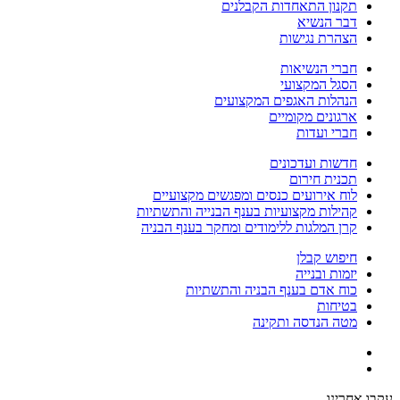
תקנון התאחדות הקבלנים
דבר הנשיא
הצהרת נגישות
חברי הנשיאות
הסגל המקצועי
הנהלות האגפים המקצועים
ארגונים מקומיים
חברי ועדות
חדשות ועדכונים
תכנית חירום
לוח אירועים כנסים ומפגשים מקצועיים
קהילות מקצועיות בענף הבנייה והתשתיות
קרן המלגות ללימודים ומחקר בענף הבניה
חיפוש קבלן
יזמות ובנייה
כוח אדם בענף הבניה והתשתיות
בטיחות
מטה הנדסה ותקינה
עקבו אחרינו