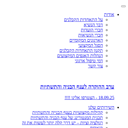
אודות
על התאחדות הקבלנים
דבר הנשיא
חברי הועדות
חברי הנשיאות
הארגונים המקומיים
הסגל המקצועי
תקנון התאחדות הקבלנים
הנהלות האגפים המקצועים
דמי טיפול ארגוני
צור קשר
ערב ההוקרה לענף הבניה והתשתיות
18.09.25 - הצטרפו אלינו !!!!
השירותים שלנו
קהילות מקצועיות בענף הבנייה והתשתיות
תכנית המנטורינג של ענף הבניה והתשתיות
רגולציה וציות – יש דרך קלה יותר לעשות את זה
בנארית