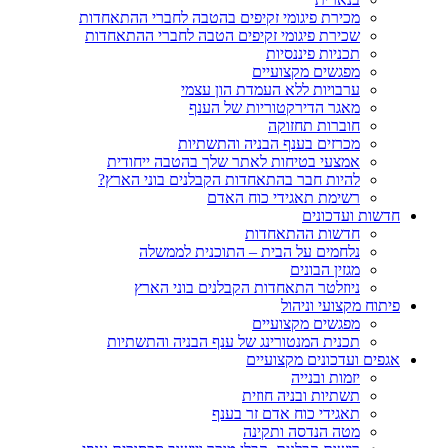
מכירת פיגומי זקיפים בהטבה לחברי ההתאחדות
שכירת פיגומי זקיפים הטבה לחברי ההתאחדות
תכניות פיננסיות
מפגשים מקצועיים
ערבויות ללא העמדת הון עצמי
מאגר הדירקטוריות של הענף
חוברות תחזוקה
מכרזים בענף הבניה והתשתיות
אמצעי בטיחות לאתר שלך בהטבה ייחודית
להיות חבר בהתאחדות הקבלנים בוני הארץ?
רשימת תאגידי כוח האדם
חדשות ועדכונים
חדשות ההתאחדות
נלחמים על הבית – התוכנית לממשלה
מגזין הבונים
ניוזלטר התאחדות הקבלנים בוני הארץ
פיתוח מקצועי וניהול
מפגשים מקצועיים
תכנית המנטורינג של ענף הבניה והתשתיות
אגפים ועדכונים מקצועיים
יזמות ובנייה
תשתיות ובניה חוזית
תאגידי כוח אדם זר בענף
מטה הנדסה ותקינה