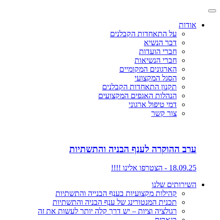
אודות
על התאחדות הקבלנים
דבר הנשיא
חברי הועדות
חברי הנשיאות
הארגונים המקומיים
הסגל המקצועי
תקנון התאחדות הקבלנים
הנהלות האגפים המקצועים
דמי טיפול ארגוני
צור קשר
ערב ההוקרה לענף הבניה והתשתיות
18.09.25 - הצטרפו אלינו !!!!
השירותים שלנו
קהילות מקצועיות בענף הבנייה והתשתיות
תכנית המנטורינג של ענף הבניה והתשתיות
רגולציה וציות – יש דרך קלה יותר לעשות את זה
בנארית