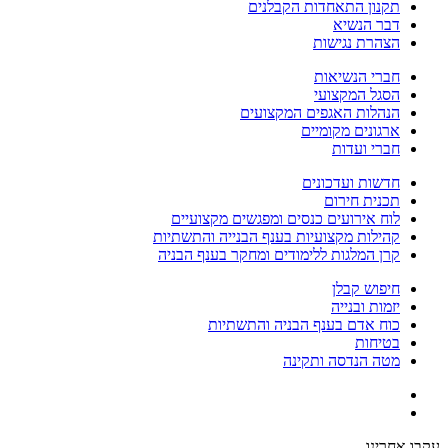
תקנון התאחדות הקבלנים
דבר הנשיא
הצהרת נגישות
חברי הנשיאות
הסגל המקצועי
הנהלות האגפים המקצועים
ארגונים מקומיים
חברי ועדות
חדשות ועדכונים
תכנית חירום
לוח אירועים כנסים ומפגשים מקצועיים
קהילות מקצועיות בענף הבנייה והתשתיות
קרן המלגות ללימודים ומחקר בענף הבניה
חיפוש קבלן
יזמות ובנייה
כוח אדם בענף הבניה והתשתיות
בטיחות
מטה הנדסה ותקינה
עקבו אחרינו