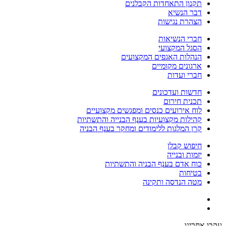
תקנון התאחדות הקבלנים
דבר הנשיא
הצהרת נגישות
חברי הנשיאות
הסגל המקצועי
הנהלות האגפים המקצועים
ארגונים מקומיים
חברי ועדות
חדשות ועדכונים
תכנית חירום
לוח אירועים כנסים ומפגשים מקצועיים
קהילות מקצועיות בענף הבנייה והתשתיות
קרן המלגות ללימודים ומחקר בענף הבניה
חיפוש קבלן
יזמות ובנייה
כוח אדם בענף הבניה והתשתיות
בטיחות
מטה הנדסה ותקינה
עקבו אחרינו