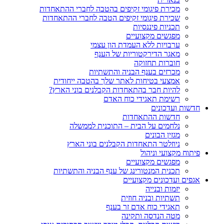
מכירת פיגומי זקיפים בהטבה לחברי ההתאחדות
שכירת פיגומי זקיפים הטבה לחברי ההתאחדות
תכניות פיננסיות
מפגשים מקצועיים
ערבויות ללא העמדת הון עצמי
מאגר הדירקטוריות של הענף
חוברות תחזוקה
מכרזים בענף הבניה והתשתיות
אמצעי בטיחות לאתר שלך בהטבה ייחודית
להיות חבר בהתאחדות הקבלנים בוני הארץ?
רשימת תאגידי כוח האדם
חדשות ועדכונים
חדשות ההתאחדות
נלחמים על הבית – התוכנית לממשלה
מגזין הבונים
ניוזלטר התאחדות הקבלנים בוני הארץ
פיתוח מקצועי וניהול
מפגשים מקצועיים
תכנית המנטורינג של ענף הבניה והתשתיות
אגפים ועדכונים מקצועיים
יזמות ובנייה
תשתיות ובניה חוזית
תאגידי כוח אדם זר בענף
מטה הנדסה ותקינה