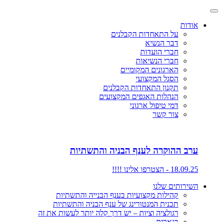
אודות
על התאחדות הקבלנים
דבר הנשיא
חברי הועדות
חברי הנשיאות
הארגונים המקומיים
הסגל המקצועי
תקנון התאחדות הקבלנים
הנהלות האגפים המקצועים
דמי טיפול ארגוני
צור קשר
ערב ההוקרה לענף הבניה והתשתיות
18.09.25 - הצטרפו אלינו !!!!
השירותים שלנו
קהילות מקצועיות בענף הבנייה והתשתיות
תכנית המנטורינג של ענף הבניה והתשתיות
רגולציה וציות – יש דרך קלה יותר לעשות את זה
בנארית