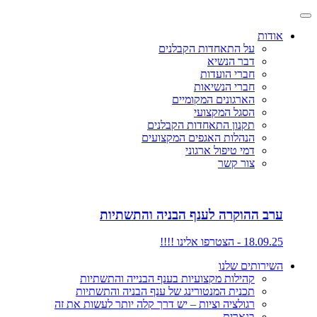
אודות
על התאחדות הקבלנים
דבר הנשיא
חברי הועדות
חברי הנשיאות
הארגונים המקומיים
הסגל המקצועי
תקנון התאחדות הקבלנים
הנהלות האגפים המקצועים
דמי טיפול ארגוני
צור קשר
ערב ההוקרה לענף הבניה והתשתיות
18.09.25 - הצטרפו אלינו !!!!
השירותים שלנו
קהילות מקצועיות בענף הבנייה והתשתיות
תכנית המנטורינג של ענף הבניה והתשתיות
רגולציה וציות – יש דרך קלה יותר לעשות את זה
בנארית