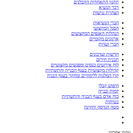
תקנון התאחדות הקבלנים
דבר הנשיא
הצהרת נגישות
חברי הנשיאות
הסגל המקצועי
הנהלות האגפים המקצועים
ארגונים מקומיים
חברי ועדות
חדשות ועדכונים
תכנית חירום
לוח אירועים כנסים ומפגשים מקצועיים
קהילות מקצועיות בענף הבנייה והתשתיות
קרן המלגות ללימודים ומחקר בענף הבניה
חיפוש קבלן
יזמות ובנייה
כוח אדם בענף הבניה והתשתיות
בטיחות
מטה הנדסה ותקינה
עקבו אחרינו