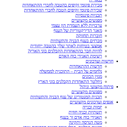
מכירת פיגומי זקיפים בהטבה לחברי ההתאחדות
שכירת פיגומי זקיפים הטבה לחברי ההתאחדות
תכניות פיננסיות
מפגשים מקצועיים
ערבויות ללא העמדת הון עצמי
מאגר הדירקטוריות של הענף
חוברות תחזוקה
מכרזים בענף הבניה והתשתיות
אמצעי בטיחות לאתר שלך בהטבה ייחודית
להיות חבר בהתאחדות הקבלנים בוני הארץ?
רשימת תאגידי כוח האדם
חדשות ועדכונים
חדשות ההתאחדות
נלחמים על הבית – התוכנית לממשלה
מגזין הבונים
ניוזלטר התאחדות הקבלנים בוני הארץ
פיתוח מקצועי וניהול
מפגשים מקצועיים
תכנית המנטורינג של ענף הבניה והתשתיות
אגפים ועדכונים מקצועיים
יזמות ובנייה
תשתיות ובניה חוזית
תאגידי כוח אדם זר בענף
מטה הנדסה ותקינה