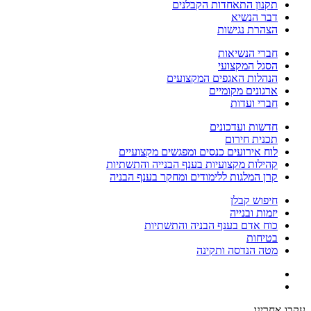
תקנון התאחדות הקבלנים
דבר הנשיא
הצהרת נגישות
חברי הנשיאות
הסגל המקצועי
הנהלות האגפים המקצועים
ארגונים מקומיים
חברי ועדות
חדשות ועדכונים
תכנית חירום
לוח אירועים כנסים ומפגשים מקצועיים
קהילות מקצועיות בענף הבנייה והתשתיות
קרן המלגות ללימודים ומחקר בענף הבניה
חיפוש קבלן
יזמות ובנייה
כוח אדם בענף הבניה והתשתיות
בטיחות
מטה הנדסה ותקינה
עקבו אחרינו