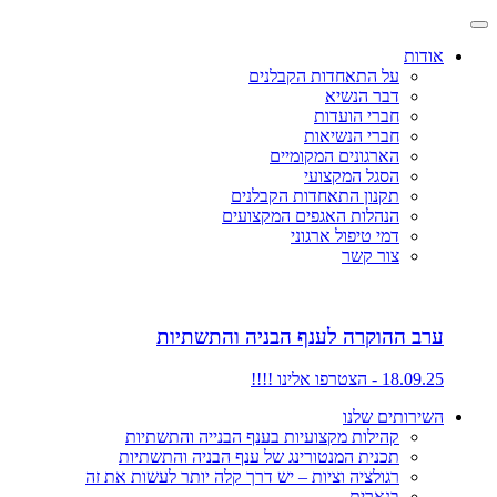
אודות
על התאחדות הקבלנים
דבר הנשיא
חברי הועדות
חברי הנשיאות
הארגונים המקומיים
הסגל המקצועי
תקנון התאחדות הקבלנים
הנהלות האגפים המקצועים
דמי טיפול ארגוני
צור קשר
ערב ההוקרה לענף הבניה והתשתיות
18.09.25 - הצטרפו אלינו !!!!
השירותים שלנו
קהילות מקצועיות בענף הבנייה והתשתיות
תכנית המנטורינג של ענף הבניה והתשתיות
רגולציה וציות – יש דרך קלה יותר לעשות את זה
בנארית