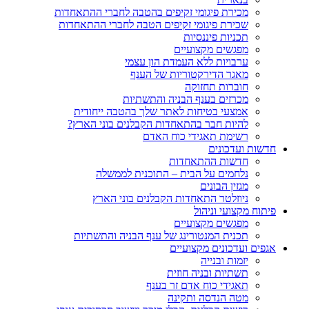
מכירת פיגומי זקיפים בהטבה לחברי ההתאחדות
שכירת פיגומי זקיפים הטבה לחברי ההתאחדות
תכניות פיננסיות
מפגשים מקצועיים
ערבויות ללא העמדת הון עצמי
מאגר הדירקטוריות של הענף
חוברות תחזוקה
מכרזים בענף הבניה והתשתיות
אמצעי בטיחות לאתר שלך בהטבה ייחודית
להיות חבר בהתאחדות הקבלנים בוני הארץ?
רשימת תאגידי כוח האדם
חדשות ועדכונים
חדשות ההתאחדות
נלחמים על הבית – התוכנית לממשלה
מגזין הבונים
ניוזלטר התאחדות הקבלנים בוני הארץ
פיתוח מקצועי וניהול
מפגשים מקצועיים
תכנית המנטורינג של ענף הבניה והתשתיות
אגפים ועדכונים מקצועיים
יזמות ובנייה
תשתיות ובניה חוזית
תאגידי כוח אדם זר בענף
מטה הנדסה ותקינה