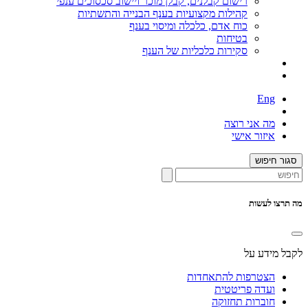
רישום קבלנים, קבלן מוכר ויישוב סכסוכים ענפי
קהילות מקצועיות בענף הבנייה והתשתיות
כוח אדם, כלכלה ומיסוי בענף
בטיחות
סקירות כלכליות של הענף
Eng
מה אני רוצה
איזור אישי
סגור חיפוש
מה תרצו לעשות
לקבל מידע על
הצטרפות להתאחדות
ועדה פריטטית
חוברות תחזוקה