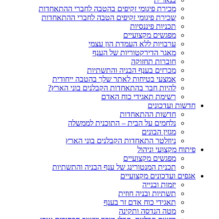
מכירת פיגומי זקיפים בהטבה לחברי ההתאחדות
שכירת פיגומי זקיפים הטבה לחברי ההתאחדות
תכניות פיננסיות
מפגשים מקצועיים
ערבויות ללא העמדת הון עצמי
מאגר הדירקטוריות של הענף
חוברות תחזוקה
מכרזים בענף הבניה והתשתיות
אמצעי בטיחות לאתר שלך בהטבה ייחודית
להיות חבר בהתאחדות הקבלנים בוני הארץ?
רשימת תאגידי כוח האדם
חדשות ועדכונים
חדשות ההתאחדות
נלחמים על הבית – התוכנית לממשלה
מגזין הבונים
ניוזלטר התאחדות הקבלנים בוני הארץ
פיתוח מקצועי וניהול
מפגשים מקצועיים
תכנית המנטורינג של ענף הבניה והתשתיות
אגפים ועדכונים מקצועיים
יזמות ובנייה
תשתיות ובניה חוזית
תאגידי כוח אדם זר בענף
מטה הנדסה ותקינה