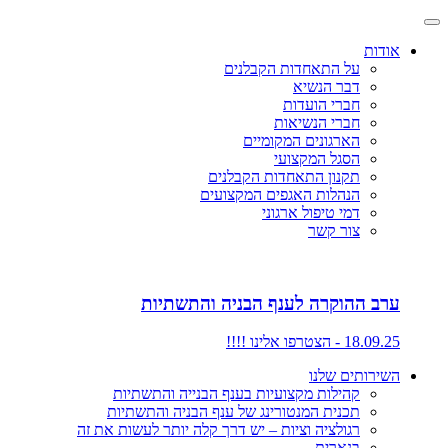
אודות
על התאחדות הקבלנים
דבר הנשיא
חברי הועדות
חברי הנשיאות
הארגונים המקומיים
הסגל המקצועי
תקנון התאחדות הקבלנים
הנהלות האגפים המקצועים
דמי טיפול ארגוני
צור קשר
ערב ההוקרה לענף הבניה והתשתיות
18.09.25 - הצטרפו אלינו !!!!
השירותים שלנו
קהילות מקצועיות בענף הבנייה והתשתיות
תכנית המנטורינג של ענף הבניה והתשתיות
רגולציה וציות – יש דרך קלה יותר לעשות את זה
בנארית