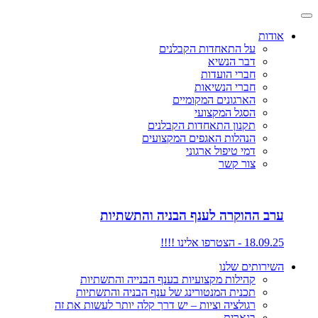
אודות
על התאחדות הקבלנים
דבר הנשיא
חברי הועדות
חברי הנשיאות
הארגונים המקומיים
הסגל המקצועי
תקנון התאחדות הקבלנים
הנהלות האגפים המקצועים
דמי טיפול ארגוני
צור קשר
ערב ההוקרה לענף הבניה והתשתיות
18.09.25 - הצטרפו אלינו !!!!
השירותים שלנו
קהילות מקצועיות בענף הבנייה והתשתיות
תכנית המנטורינג של ענף הבניה והתשתיות
רגולציה וציות – יש דרך קלה יותר לעשות את זה
בנארית