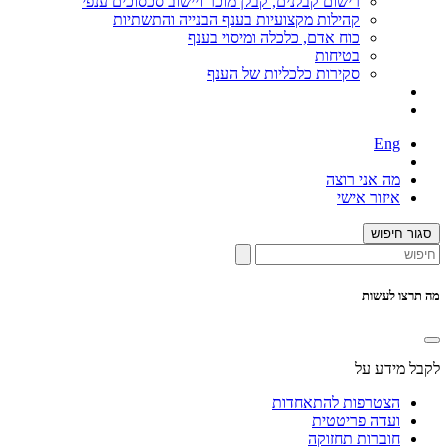
רישום קבלנים, קבלן מוכר ויישוב סכסוכים ענפי
קהילות מקצועיות בענף הבנייה והתשתיות
כוח אדם, כלכלה ומיסוי בענף
בטיחות
סקירות כלכליות של הענף
Eng
מה אני רוצה
איזור אישי
סגור חיפוש
מה תרצו לעשות
לקבל מידע על
הצטרפות להתאחדות
ועדה פריטטית
חוברות תחזוקה