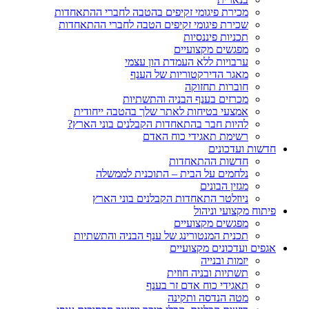
מכירת פיגומי זקיפים בהטבה לחברי ההתאחדות
שכירת פיגומי זקיפים הטבה לחברי ההתאחדות
תכניות פיננסיות
מפגשים מקצועיים
ערבויות ללא העמדת הון עצמי
מאגר הדירקטוריות של הענף
חוברות תחזוקה
מכרזים בענף הבניה והתשתיות
אמצעי בטיחות לאתר שלך בהטבה ייחודית
להיות חבר בהתאחדות הקבלנים בוני הארץ?
רשימת תאגידי כוח האדם
חדשות ועדכונים
חדשות ההתאחדות
נלחמים על הבית – התוכנית לממשלה
מגזין הבונים
ניוזלטר התאחדות הקבלנים בוני הארץ
פיתוח מקצועי וניהול
מפגשים מקצועיים
תכנית המנטורינג של ענף הבניה והתשתיות
אגפים ועדכונים מקצועיים
יזמות ובנייה
תשתיות ובניה חוזית
תאגידי כוח אדם זר בענף
מטה הנדסה ותקינה