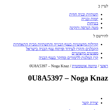
לעיין ב
תשתיות ובניה חוזית
יזמות ובנייה
בטיחות
מטה הנדסה ותקינה
להירשם ל
קהילות מקצועיות בענף הבנייה והתשתיות מבית התאחדות
הקבלנים והקרן לעידוד ופיתוח ענף הבניה בישראל
מפגשים מקצועיים
קרן המלגות ללימודים ומחקר בענף הבניה
ראשי
/
טיוטה אוטומטית
/
0U8A5397 – Noga Knaz
0U8A5397 – Noga Knaz
יצירת קשר