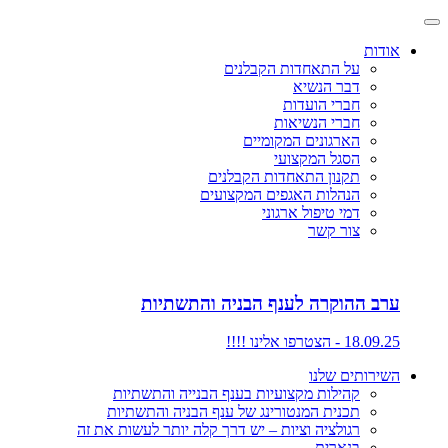
אודות
על התאחדות הקבלנים
דבר הנשיא
חברי הועדות
חברי הנשיאות
הארגונים המקומיים
הסגל המקצועי
תקנון התאחדות הקבלנים
הנהלות האגפים המקצועים
דמי טיפול ארגוני
צור קשר
ערב ההוקרה לענף הבניה והתשתיות
18.09.25 - הצטרפו אלינו !!!!
השירותים שלנו
קהילות מקצועיות בענף הבנייה והתשתיות
תכנית המנטורינג של ענף הבניה והתשתיות
רגולציה וציות – יש דרך קלה יותר לעשות את זה
בנארית