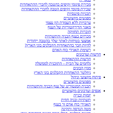
מכירת פיגומי זקיפים בהטבה לחברי ההתאחדות
שכירת פיגומי זקיפים הטבה לחברי ההתאחדות
תכניות פיננסיות
מפגשים מקצועיים
ערבויות ללא העמדת הון עצמי
מאגר הדירקטוריות של הענף
חוברות תחזוקה
מכרזים בענף הבניה והתשתיות
אמצעי בטיחות לאתר שלך בהטבה ייחודית
להיות חבר בהתאחדות הקבלנים בוני הארץ?
רשימת תאגידי כוח האדם
חדשות ועדכונים
חדשות ההתאחדות
נלחמים על הבית – התוכנית לממשלה
מגזין הבונים
ניוזלטר התאחדות הקבלנים בוני הארץ
פיתוח מקצועי וניהול
מפגשים מקצועיים
תכנית המנטורינג של ענף הבניה והתשתיות
אגפים ועדכונים מקצועיים
יזמות ובנייה
תשתיות ובניה חוזית
תאגידי כוח אדם זר בענף
מטה הנדסה ותקינה