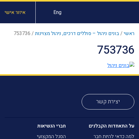
Eng
איזור אישי
ראשי
/
בונים ניהול – סוללים דרכים, ניהול מצוינות
/
753736
753736
יצירת קשר
על התאחדות הקבלנים
חברי הנשיאות
למה כדאי להיות חבר
הסגל המקצועי