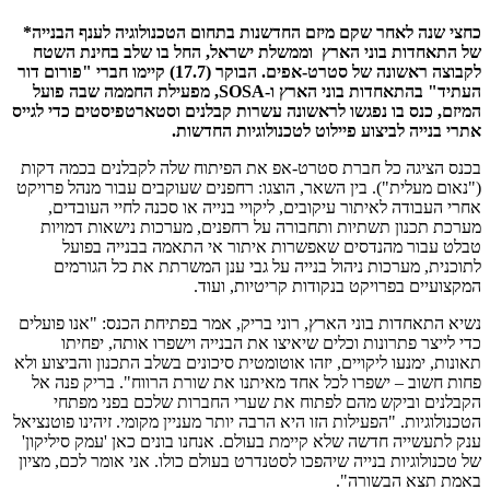
כחצי שנה לאחר שקם מיזם החדשנות בתחום הטכנולוגיה לענף הבנייה*
של התאחדות בוני הארץ וממשלת ישראל, החל בו שלב בחינת השטח
לקבוצה ראשונה של סטרט-אפים. הבוקר (17.7) קיימו חברי "פורום דור
העתיד" בהתאחדות בוני הארץ ו-
SOSA
, מפעילת החממה שבה פועל
המיזם, כנס בו נפגשו לראשונה עשרות קבלנים וסטארטפיסטים כדי לגייס
אתרי בנייה לביצוע פיילוט לטכנולוגיות החדשות.
בכנס הציגה כל חברת סטרט-אפ את הפיתוח שלה לקבלנים בכמה דקות
("נאום מעלית"). בין השאר, הוצגו: רחפנים שעוקבים עבור מנהל פרויקט
אחרי העבודה לאיתור עיקובים, ליקויי בנייה או סכנה לחיי העובדים,
מערכת תכנון תשתיות ותחבורה על רחפנים, מערכות נישאות דמויות
טבלט עבור מהנדסים שאפשרות איתור אי התאמה בבנייה בפועל
לתוכנית, מערכות ניהול בנייה על גבי ענן המשרתת את כל הגורמים
המקצועיים בפרויקט בנקודות קריטיות, ועוד.
נשיא התאחדות בוני הארץ, רוני בריק, אמר בפתיחת הכנס: "אנו פועלים
כדי לייצר פתרונות וכלים שיאיצו את הבנייה וישפרו אותה, יפחיתו
תאונות, ימנעו ליקויים, יזהו אוטומטית סיכונים בשלב התכנון והביצוע ולא
פחות חשוב – ישפרו לכל אחד מאיתנו את שורת הרווח". בריק פנה אל
הקבלנים וביקש מהם לפתוח את שערי החברות שלכם בפני מפתחי
הטכנולוגיות. "הפעילות הזו היא הרבה יותר מעניין מקומי. זיהינו פוטנציאל
ענק לתעשייה חדשה שלא קיימת בעולם. אנחנו בונים כאן 'עמק סיליקון'
של טכנולוגיות בנייה שיהפכו לסטנדרט בעולם כולו. אני אומר לכם, מציון
באמת תצא הבשורה".