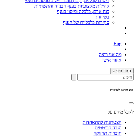
רישום קבלנים, קבלן מוכר ויישוב סכסוכים ענפי
קהילות מקצועיות בענף הבנייה והתשתיות
כוח אדם, כלכלה ומיסוי בענף
בטיחות
סקירות כלכליות של הענף
Eng
מה אני רוצה
איזור אישי
סגור חיפוש
מה תרצו לעשות
לקבל מידע על
הצטרפות להתאחדות
ועדה פריטטית
חוברות תחזוקה