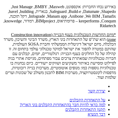
באירוע נכחו החברות: אקספונט,
Maxweb
,
BMBY
,
Just Manage
,
Shapedo
,
Datumate
,
Build-e
,
Safeguard
, בנארית,
building
,
bavel
,
Tamafix
,
We BIM
,
Anibone
,
Manam app
,
Infograde
, דקל תוכנה,
Conqum
,
keeperforms
– פרומתיאוס,
BIMproject
, רמדור,
knowedge
,
Ridartech
*מיזם החדשות הטכנולוגית בענף הבנייה (
Construction innovation
zone
)
הוא שת"פ של התאחדות בוני הארץ, משרד הבינוי והשיכון, משרד
הכלכלה, מיזם ישראל דיגיטלית הממשלתי וחברת
SOSA
העולמית,
שהוקם במטרה להפוך את ישראל למוקד טכנולוגי עולמי בתחום זה. זו
קהילה של כל החלקים בענף הבנייה: רגולטוריים, יזמים, קבלנים עם
חברות טכנולוגיות שמאתרת צרכים עבור מפתחים, מגייסת אתרי בניה
לפיילוט ומסייעת באיתור משקיעים ושווקים ייעודיים. כיום נבחנות בו
טכנולוגיות נוספות כמו: מנופים אוטומטיים, מערכות בנייה רובוטיות,
מדפסות לקונסטרוקציה, מערכות
BIM
לתכנון משולב של שכונות וערים
שלמות ועוד.
יצירת קשר
על התאחדות הקבלנים
למה כדאי להיות חבר בהתאחדות הקבלנים בוני הארץ?
תקנון התאחדות הקבלנים
דבר הנשיא