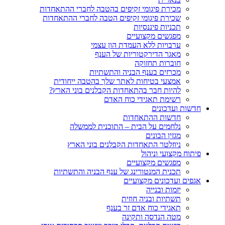
מכירת פיגומי זקיפים בהטבה לחברי ההתאחדות
שכירת פיגומי זקיפים הטבה לחברי ההתאחדות
תכניות פיננסיות
מפגשים מקצועיים
ערבויות ללא העמדת הון עצמי
מאגר הדירקטוריות של הענף
חוברות תחזוקה
מכרזים בענף הבניה והתשתיות
אמצעי בטיחות לאתר שלך בהטבה ייחודית
להיות חבר בהתאחדות הקבלנים בוני הארץ?
רשימת תאגידי כוח האדם
חדשות ועדכונים
חדשות ההתאחדות
נלחמים על הבית – התוכנית לממשלה
מגזין הבונים
ניוזלטר התאחדות הקבלנים בוני הארץ
פיתוח מקצועי וניהול
מפגשים מקצועיים
תכנית המנטורינג של ענף הבניה והתשתיות
אגפים ועדכונים מקצועיים
יזמות ובנייה
תשתיות ובניה חוזית
תאגידי כוח אדם זר בענף
מטה הנדסה ותקינה