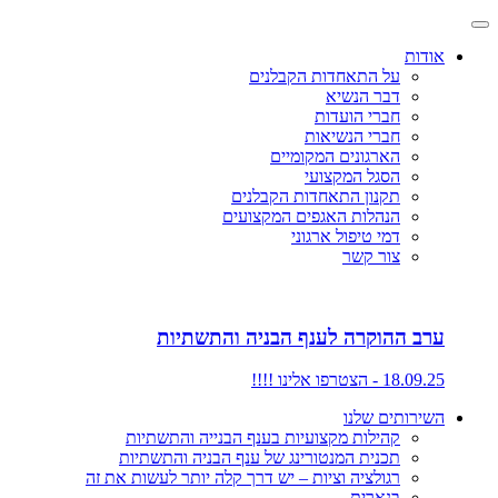
אודות
על התאחדות הקבלנים
דבר הנשיא
חברי הועדות
חברי הנשיאות
הארגונים המקומיים
הסגל המקצועי
תקנון התאחדות הקבלנים
הנהלות האגפים המקצועים
דמי טיפול ארגוני
צור קשר
ערב ההוקרה לענף הבניה והתשתיות
18.09.25 - הצטרפו אלינו !!!!
השירותים שלנו
קהילות מקצועיות בענף הבנייה והתשתיות
תכנית המנטורינג של ענף הבניה והתשתיות
רגולציה וציות – יש דרך קלה יותר לעשות את זה
בנארית