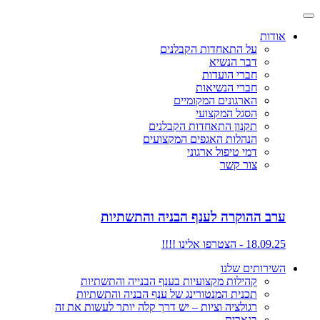
אודות
על התאחדות הקבלנים
דבר הנשיא
חברי הועדות
חברי הנשיאות
הארגונים המקומיים
הסגל המקצועי
תקנון התאחדות הקבלנים
הנהלות האגפים המקצועים
דמי טיפול ארגוני
צור קשר
ערב ההוקרה לענף הבניה והתשתיות
18.09.25 - הצטרפו אלינו !!!!
השירותים שלנו
קהילות מקצועיות בענף הבנייה והתשתיות
תכנית המנטורינג של ענף הבניה והתשתיות
רגולציה וציות – יש דרך קלה יותר לעשות את זה
בנארית