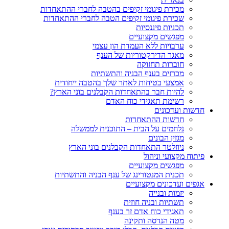
מכירת פיגומי זקיפים בהטבה לחברי ההתאחדות
שכירת פיגומי זקיפים הטבה לחברי ההתאחדות
תכניות פיננסיות
מפגשים מקצועיים
ערבויות ללא העמדת הון עצמי
מאגר הדירקטוריות של הענף
חוברות תחזוקה
מכרזים בענף הבניה והתשתיות
אמצעי בטיחות לאתר שלך בהטבה ייחודית
להיות חבר בהתאחדות הקבלנים בוני הארץ?
רשימת תאגידי כוח האדם
חדשות ועדכונים
חדשות ההתאחדות
נלחמים על הבית – התוכנית לממשלה
מגזין הבונים
ניוזלטר התאחדות הקבלנים בוני הארץ
פיתוח מקצועי וניהול
מפגשים מקצועיים
תכנית המנטורינג של ענף הבניה והתשתיות
אגפים ועדכונים מקצועיים
יזמות ובנייה
תשתיות ובניה חוזית
תאגידי כוח אדם זר בענף
מטה הנדסה ותקינה