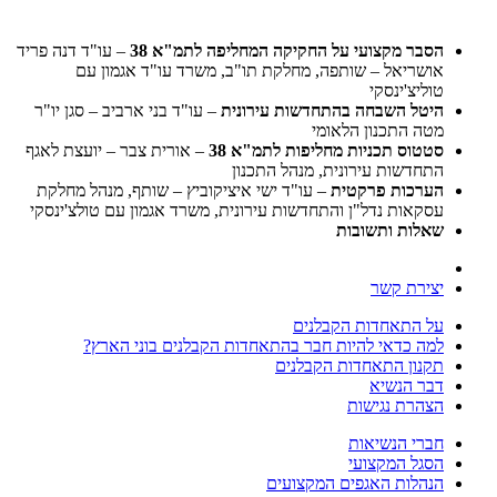
הסבר מקצועי על החקיקה המחליפה לתמ"א 38
– עו"ד דנה פריד
אושריאל – שותפה, מחלקת תו"ב, משרד עו"ד אגמון עם
טוליצ'ינסקי
היטל השבחה בהתחדשות עירונית
– עו"ד בני ארביב – סגן יו"ר
מטה התכנון הלאומי
סטטוס תכניות מחליפות לתמ"א 38
– אורית צבר – יועצת לאגף
התחדשות עירונית, מנהל התכנון
הערכות פרקטית
– עו"ד ישי איציקוביץ – שותף, מנהל מחלקת
עסקאות נדל"ן והתחדשות עירונית, משרד אגמון עם טולצ'ינסקי
שאלות ותשובות
יצירת קשר
על התאחדות הקבלנים
למה כדאי להיות חבר בהתאחדות הקבלנים בוני הארץ?
תקנון התאחדות הקבלנים
דבר הנשיא
הצהרת נגישות
חברי הנשיאות
הסגל המקצועי
הנהלות האגפים המקצועים