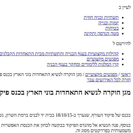
לעיין ב
תשתיות ובניה חוזית
יזמות ובנייה
בטיחות
מטה הנדסה ותקינה
להירשם ל
קהילות מקצועיות בענף הבנייה והתשתיות מבית התאחדות הקבלנים ו
מפגשים מקצועיים
קרן המלגות ללימודים ומחקר בענף הבניה
ראשי
/
מפגשים מקצועיים
/
מגן הוקרה לנשיא התאחדות בוני הארץ בכנס פי
חזרה לכל האירועים עבר
מגן הוקרה לנשיא התאחדות בוני הארץ בכנס פיקו
בכנס של פיקוד העורף, שנערך ב-18/10/15 בבית יד לבנים ברמת השרון, נשיא התאחדות בוני הארץ, ניסים בובליל ציין את החשיבות העצומה במיגון העורף וביקש מהאחראים על התהליך להקל את הדרישות הבירוקרטיות.
משמעותית בפרויקטים מסוג זה.