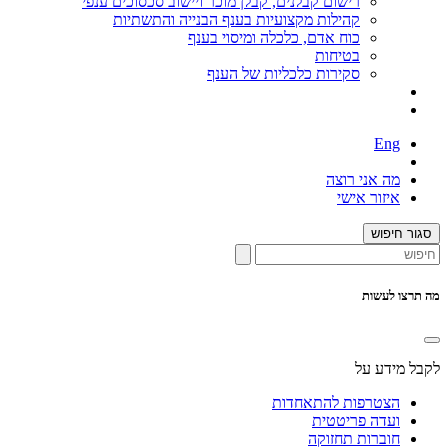
רישום קבלנים, קבלן מוכר ויישוב סכסוכים ענפי
קהילות מקצועיות בענף הבנייה והתשתיות
כוח אדם, כלכלה ומיסוי בענף
בטיחות
סקירות כלכליות של הענף
Eng
מה אני רוצה
איזור אישי
סגור חיפוש
מה תרצו לעשות
לקבל מידע על
הצטרפות להתאחדות
ועדה פריטטית
חוברות תחזוקה