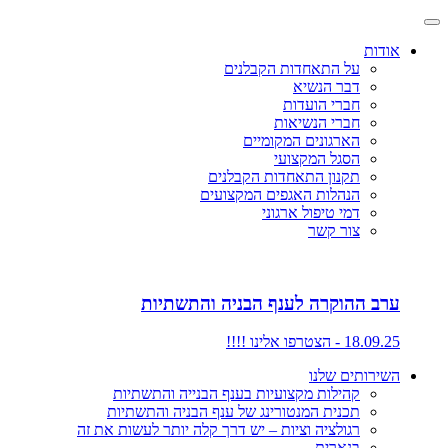
אודות
על התאחדות הקבלנים
דבר הנשיא
חברי הועדות
חברי הנשיאות
הארגונים המקומיים
הסגל המקצועי
תקנון התאחדות הקבלנים
הנהלות האגפים המקצועים
דמי טיפול ארגוני
צור קשר
ערב ההוקרה לענף הבניה והתשתיות
18.09.25 - הצטרפו אלינו !!!!
השירותים שלנו
קהילות מקצועיות בענף הבנייה והתשתיות
תכנית המנטורינג של ענף הבניה והתשתיות
רגולציה וציות – יש דרך קלה יותר לעשות את זה
בנארית