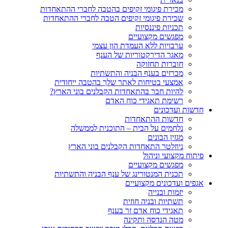
מכירת פיגומי זקיפים בהטבה לחברי ההתאחדות
שכירת פיגומי זקיפים הטבה לחברי ההתאחדות
תכניות פיננסיות
מפגשים מקצועיים
ערבויות ללא העמדת הון עצמי
מאגר הדירקטוריות של הענף
חוברות תחזוקה
מכרזים בענף הבניה והתשתיות
אמצעי בטיחות לאתר שלך בהטבה ייחודית
להיות חבר בהתאחדות הקבלנים בוני הארץ?
רשימת תאגידי כוח האדם
חדשות ועדכונים
חדשות ההתאחדות
נלחמים על הבית – התוכנית לממשלה
מגזין הבונים
ניוזלטר התאחדות הקבלנים בוני הארץ
פיתוח מקצועי וניהול
מפגשים מקצועיים
תכנית המנטורינג של ענף הבניה והתשתיות
אגפים ועדכונים מקצועיים
יזמות ובנייה
תשתיות ובניה חוזית
תאגידי כוח אדם זר בענף
מטה הנדסה ותקינה