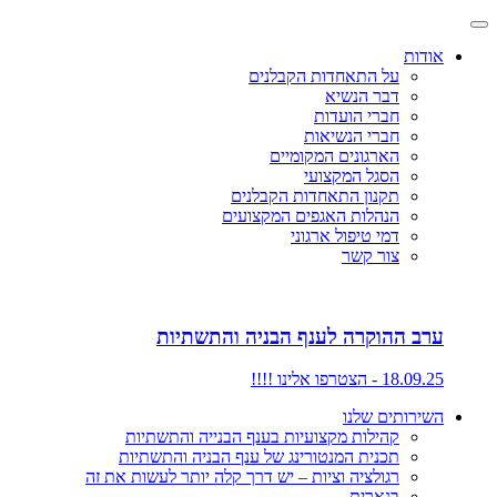
אודות
על התאחדות הקבלנים
דבר הנשיא
חברי הועדות
חברי הנשיאות
הארגונים המקומיים
הסגל המקצועי
תקנון התאחדות הקבלנים
הנהלות האגפים המקצועים
דמי טיפול ארגוני
צור קשר
ערב ההוקרה לענף הבניה והתשתיות
18.09.25 - הצטרפו אלינו !!!!
השירותים שלנו
קהילות מקצועיות בענף הבנייה והתשתיות
תכנית המנטורינג של ענף הבניה והתשתיות
רגולציה וציות – יש דרך קלה יותר לעשות את זה
בנארית