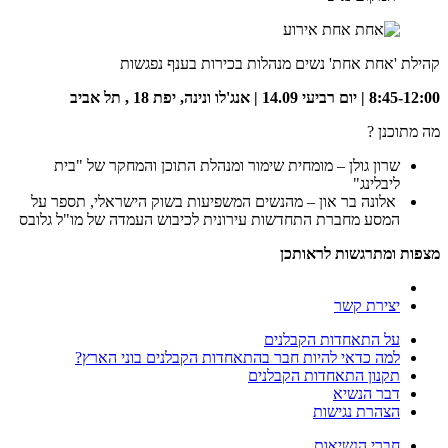
קהילת 'אחת אחת' נשים מנהלות בכירות בענף נפגשות
8:45-12:00 | יום רביעי 14.09 | אנג'לו ונינה, יפת 18 , תל אביב
מה מתוכנן ?
שרון גולן – מומחית שימור ומנהלת התוכן והמחקר של "בית
ליבלינג"
אלונה בר און – מהנשים המשפיעות בשוק הישראלי, תספר על
המסע מחברת התחדשות עירונית לכיבוש העמדה של מו"ל גלובס
מצפות ומתרגשות לראותכן
יצירת קשר
על התאחדות הקבלנים
למה כדאי להיות חבר בהתאחדות הקבלנים בוני הארץ?
תקנון התאחדות הקבלנים
דבר הנשיא
הצהרת נגישות
חברי הנשיאות