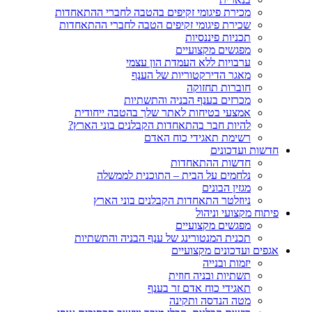
מכירת פיגומי זקיפים בהטבה לחברי ההתאחדות
שכירת פיגומי זקיפים הטבה לחברי ההתאחדות
תכניות פיננסיות
מפגשים מקצועיים
ערבויות ללא העמדת הון עצמי
מאגר הדירקטוריות של הענף
חוברות תחזוקה
מכרזים בענף הבניה והתשתיות
אמצעי בטיחות לאתר שלך בהטבה ייחודית
להיות חבר בהתאחדות הקבלנים בוני הארץ?
רשימת תאגידי כוח האדם
חדשות ועדכונים
חדשות ההתאחדות
נלחמים על הבית – התוכנית לממשלה
מגזין הבונים
ניוזלטר התאחדות הקבלנים בוני הארץ
פיתוח מקצועי וניהול
מפגשים מקצועיים
תכנית המנטורינג של ענף הבניה והתשתיות
אגפים ועדכונים מקצועיים
יזמות ובנייה
תשתיות ובניה חוזית
תאגידי כוח אדם זר בענף
מטה הנדסה ותקינה