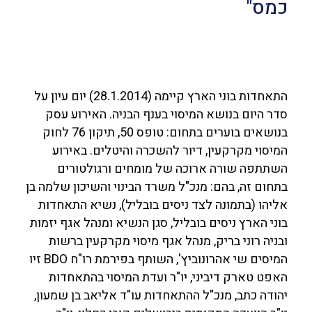
כמס"
התאחדות בוני הארץ קיימה (28.1.2014) יום עיון על
סדר היום בנושא המיסוי בענף הבניה. האירוע עסק
בנושאים בוערים בתחום: טופס 50, תיקון 76 לחוק
המיסוי מקרקעין, דיור להשכרה והיטלים. באירוע
השתתפה שורה ארוכה של מומחים ורגולטורים
בתחום זה, בהם: מנכ"ל משרד הבינוי והשיכון שלמה בן
אליהו (בתמונה לצד ניסים בובליל), נשיא התאחדות
בוני הארץ ניסים בובליל, סגן הנשיא ומנהל אגף יזמות
ובניה רוני בריק, מנהל אגף מיסוי מקרקעין ברשות
המיסים שי אהרונוביץ', השותף בפירמת רו"ח
BDO
זיו
האפט טארק דיביני, יו"ר ועדת המיסוי בהתאחדות
יהודה כתב, מנכ"ל ההתאחדות עו"ד אליאב בן שמעון,