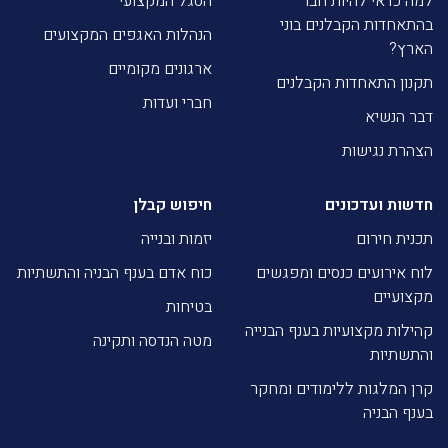
למה כדאי להיות חבר
הסגל המקצועי
בהתאחדות הקבלנים בוני
הנהלות האגפים המקצועים
הארץ?
ארגונים מקומיים
תקנון התאחדות הקבלנים
חברי ועדות
דבר הנשיא
הצהרת נגישות
חדשות ועדכונים
חיפוש קבלן
תכנית חירום
יזמות ובנייה
לוח אירועים כנסים ומפגשים
כוח אדם בענף הבניה והתשתיות
מקצועיים
בטיחות
קהילות מקצועיות בענף הבנייה
מטה הנדסה ותקינה
והתשתיות
קרן המלגות ללימודים ומחקר
בענף הבניה