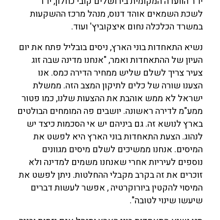
יו"ר הוועדה המקומית בירושלים קובי כחלון, יו"ר
לשכת השמאים אוהד דנוס, מנהל מרכז ההשקעות
במשרד הכלכלה נחום איצקוביץ' ועוד.
נשיא התאחדות בוני הארץ, ניסים בובליל פתח את יום
העיון של ההתאחדות ואמר, "אנחנו מדינה שבה זוג
צעיר צריך לשלם שליש ממחיר הדירה כמס. אנו
הצענו שורה של כלים לתיקון המצב הזה. ממשלת
ישראל לא ממש אוהבת את ההצעות שלנו, כמו פטור
ממע"מ לדירה ראשונה. יושבים פה המומחים הבולטים
בארץ לנושא זה. גם ביניהם יש אי הסכמות כיצד יש
לנהוג. הצעת התאחדות בוני הארץ היא לפשט את
המיסים. אנחנו ממשיכים לשלם מיסים מגוונים
נוספים לעיריות אחרי שאנחנו משמים למדינה ולא
זוכרים את זה בקרב מקבלי ההחלטות. ניתן לפשט את
המיסוי להקטין ביורוקרטיה , אפשר לעשות דברים
שיעשו שינוי לטובה".