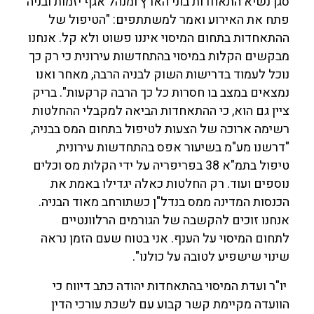
סגן נשיא התאחדות בוני הארץ ומנהל אגף יזמות ובניה
פתח את האירוע ואמר למשתתפים: "הטיפול של
ההתאחדות בתחום המיסוי איננו פשוט ולא קל. אנחנו
מבקשים הקלות במיסוי בהתחדשות עירונית כי רק כך
נוכל לעמוד בדרישות השוק לבניה הרבה, מאחר ואנו
נמצאים במצב בו חסרות כל כך הרבה קרקעות". בריק
ציין גם הוא, כי ההתאחדות הביאה למקבלי ההחלטות
רשימה ארוכה של הצעות לטיפול בתחום המס בבניה,
"דרשנו מע"מ בשיעור אפס בהתחדשות עירונית,
טיפול בתמ"א 38 בפריפריה על ידי הקלות מס וכלים
נוספים ועוד. רק החלטות כאלה יגדילו באמת את
הכנסות המדינה ממס בנדל"ן כשתורחב מאוד הבניה.
אנחנו זוכים להקשבה של הגורמים הרלוונטיים
לתחום המיסוי על הענף. אני בטוח שעם הזמן נראה
שינוי שישפיע לטובה על כולנו".
יו"ר ועדת המיסוי בהתאחדות יהודה כתב דיווח כי
הוועדה מקיימת קשר קבוע עם לשכת עורכי הדין