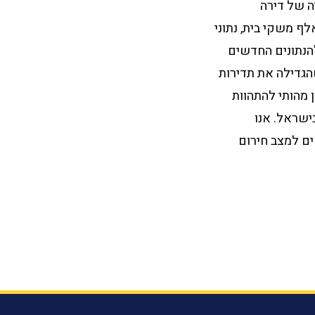
2 זינק אורך זמן הבנייה של דירה
. בשעה שעל-פי נתוני השנים 2012 ו- 2013 בכל שנה ישנו גידול של כ- 54 אלף משקי בית, נתוני
, לדברי בובליל: "הנתונים החדשים
ותר שביצעה הלמ"ס בשנים 2012 ו-2013, לאחר שהגדילה את תדירות
 מהותי להתהוות
ישראל. אנו
ם למצב חירום