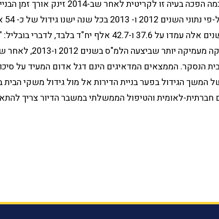
בענף. כעת ברור עד כמה הפכה בעיה זו לקריטית לאחר שב-014
בכ-6.5%
גמר בניה בישראל בשנים אלה עמדו על 37.6 ו-42.7 אלף יח"ד בלבד
התגלו כתוצאה מבדיקה מעמיקה י
ית הנסקר. הממצאים המדאיגים הינם דגל אדום המעיד על סיכון
ל המשך הגידול בפער בניית הדירות אל מול גידול משקי הבית ב
 חברתית-לאומית והטיפול הממשלתי במשבר הדיור צריך להתאי