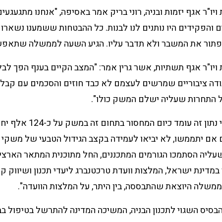
יו"ר אגף יזמות ובניה, רוני בריק אמר באסיפה, "אנחנו מתגעגעי
והפקידים היו נותנים לנו לבנות. כל ההבטחות ששמענו נשארו על
תור את המשבר ולא תדבר עליו. הגיע השעה לממשלה שתאפשר
ויו"ר אגף תשתיות, אשר גרין אמר: "המצב הקיים בענף הפך לבל
ודה ציבוריים שמרשים לעצמם לא כבד חוזים והסכמים עם קבלני
 התחרות שעליה ישלם המשק כולו".
בובליל הוסיף: "על פי נתון זה ע
אם יתממשו, לא יביאו לעמידה בקצב הגידול הטבעי של משקי ה
 במדינת ישראל, המלצות וועדת טרכטנברג ליעדי תכנון ושיווק ק
הממשלה היוצאת שהתבססה, בין היתר, על המלצות הוועדה".
הבסיס השגוי לתכנון הבניה, המשיכה המדינה להתרשל בטיפול בב