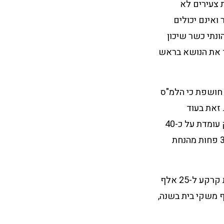
ת צעירים לא
ואינם יכולים
ונתי כשר שיכון
ד את הנושא בראש
 חושפת כי הלמ"ס
קי בית בישראל. זאת בעוד
שבשנתיים אלה הוכנו תוכניות ממשלה לתחום הדיור על פי ההנחה כי התוספת למשק עומדת על כ-40
אלף משקי בית בלבד, בכל שנה. מדובר בפער של כ- 14 אלף משקי בית לשנה – 35% פחות מהנחת
יעד ממשלת ישראל מהחלטה מספר 367 מיום 3.6.13 הוא השלמת עסקאות למכירת קרקע ל-25 אלף
 מדובר "יעד "גרעוני" מראש, כאשר אנו עדים לגידול של כ-54 אלף משקי בית בשנה,