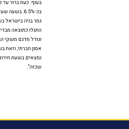
וגודל מדגם משקי הב
אסון חברתי, וזאת בש
נמצאים בשעת חירום
שכזה".