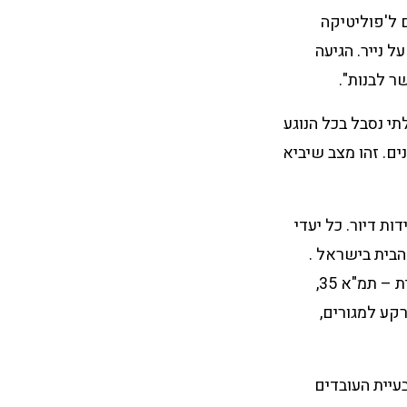
ם ל'פוליטיקה
 נייר. הגיעה
 לבנות".
תי נסבל בכל הנוגע
ם. זהו מצב שיביא
ומד כיום המחסור בתחום זה במשק על כ-124 אלף יחידות דיור. כל יעדי
בית בישראל .
מדובר בטעות קשה שעליה הסתמכו הגורמים המתכננים, החל מתוכנית המתאר הארצית – תמ"א 35,
רקע למגורים,
עיית העובדים