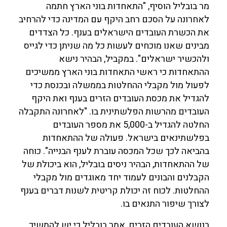
מר בובליל הוסיף, "התאחדות בוני הארץ חתמה
לאחרונה על הסכם רחב היקף עם המדינה כדי להרחיב
את הכשרת העובדים הישראלים בענף. כל הצדדים
מבינים שאנו מוכחים לעשות כל מה שניתן כדי לגייס
ולהכשיר ישראלים". במקביל, הבהיר נישא
ההתאחדות כי ראשי התאחדות בוני הארץ ממשיכים
לפעול מול מקבלי ההחלטות בממשלה ובכנסת כדי
להגדיל את מכסת העובדים הזרים בענף ואת היקף
העובדים מהרשות הפלשתינית בו. "לאחרונה התקבלה
החלטה להגדיל ב-5,000 את מספר העובדים
בפלשתינאים בישראל. פעולה של ההתאחדות
בהביאה לכך שכל המכסה עוברת לענף הבנייה". כוחה
של ההתאחדות, הבהיר ניסים בובליל, הוא ביכולת של
הקבלנים והבונים לעמוד יחד מאוגדים מול מקבלי
ההחלטות. לכוח זה יכולת קריטית לשנות דברים בענף
לצורך שיפור התנאים בו.
בנושא העובדים הזרים, אמר בובליל כי יש להמשיך