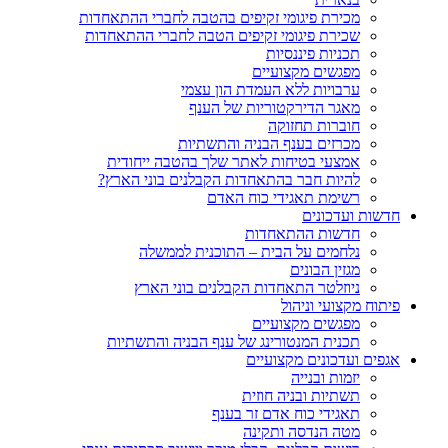
מכירת פיגומי זקיפים בהטבה לחברי ההתאחדות
שכירת פיגומי זקיפים הטבה לחברי ההתאחדות
תכניות פיננסיות
מפגשים מקצועיים
ערבויות ללא העמדת הון עצמי
מאגר הדירקטוריות של הענף
חוברות תחזוקה
מכרזים בענף הבניה והתשתיות
אמצעי בטיחות לאתר שלך בהטבה ייחודית
להיות חבר בהתאחדות הקבלנים בוני הארץ?
רשימת תאגידי כוח האדם
חדשות ועדכונים
חדשות ההתאחדות
נלחמים על הבית – התוכנית לממשלה
מגזין הבונים
ניוזלטר התאחדות הקבלנים בוני הארץ
פיתוח מקצועי וניהול
מפגשים מקצועיים
תכנית המנטורינג של ענף הבניה והתשתיות
אגפים ועדכונים מקצועיים
יזמות ובנייה
תשתיות ובניה חוזית
תאגידי כוח אדם זר בענף
מטה הנדסה ותקינה