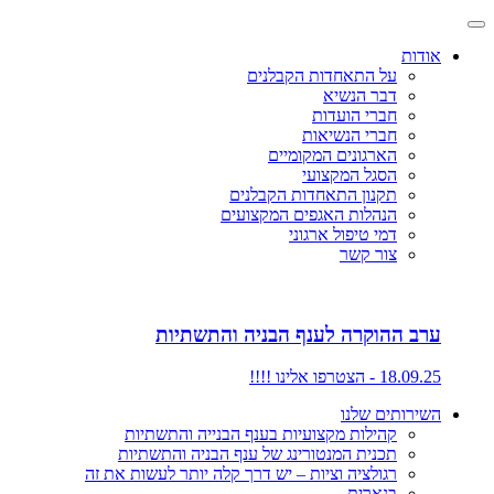
אודות
על התאחדות הקבלנים
דבר הנשיא
חברי הועדות
חברי הנשיאות
הארגונים המקומיים
הסגל המקצועי
תקנון התאחדות הקבלנים
הנהלות האגפים המקצועים
דמי טיפול ארגוני
צור קשר
ערב ההוקרה לענף הבניה והתשתיות
18.09.25 - הצטרפו אלינו !!!!
השירותים שלנו
קהילות מקצועיות בענף הבנייה והתשתיות
תכנית המנטורינג של ענף הבניה והתשתיות
רגולציה וציות – יש דרך קלה יותר לעשות את זה
בנארית