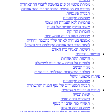
מכירת פיגומי זקיפים בהטבה לחברי ההתאחדות
שכירת פיגומי זקיפים הטבה לחברי ההתאחדות
תכניות פיננסיות
מפגשים מקצועיים
ערבויות ללא העמדת הון עצמי
מאגר הדירקטוריות של הענף
חוברות תחזוקה
מכרזים בענף הבניה והתשתיות
אמצעי בטיחות לאתר שלך בהטבה ייחודית
להיות חבר בהתאחדות הקבלנים בוני הארץ?
רשימת תאגידי כוח האדם
חדשות ועדכונים
חדשות ההתאחדות
נלחמים על הבית – התוכנית לממשלה
מגזין הבונים
ניוזלטר התאחדות הקבלנים בוני הארץ
פיתוח מקצועי וניהול
מפגשים מקצועיים
תכנית המנטורינג של ענף הבניה והתשתיות
אגפים ועדכונים מקצועיים
יזמות ובנייה
תשתיות ובניה חוזית
תאגידי כוח אדם זר בענף
מטה הנדסה ותקינה