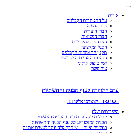
אודות
על התאחדות הקבלנים
דבר הנשיא
חברי הועדות
חברי הנשיאות
הארגונים המקומיים
הסגל המקצועי
תקנון התאחדות הקבלנים
הנהלות האגפים המקצועים
דמי טיפול ארגוני
צור קשר
ערב ההוקרה לענף הבניה והתשתיות
18.09.25 - הצטרפו אלינו !!!!
השירותים שלנו
קהילות מקצועיות בענף הבנייה והתשתיות
תכנית המנטורינג של ענף הבניה והתשתיות
רגולציה וציות – יש דרך קלה יותר לעשות את זה
בנארית