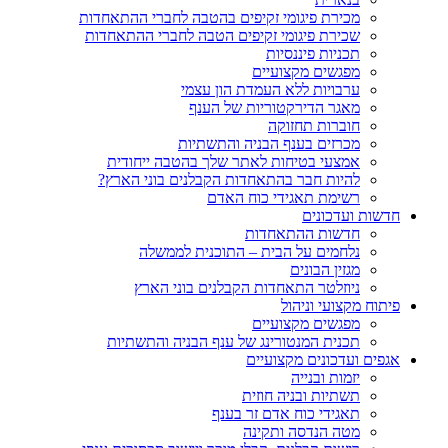
מכירת פיגומי זקיפים בהטבה לחברי ההתאחדות
שכירת פיגומי זקיפים הטבה לחברי ההתאחדות
תכניות פיננסיות
מפגשים מקצועיים
ערבויות ללא העמדת הון עצמי
מאגר הדירקטוריות של הענף
חוברות תחזוקה
מכרזים בענף הבניה והתשתיות
אמצעי בטיחות לאתר שלך בהטבה ייחודית
להיות חבר בהתאחדות הקבלנים בוני הארץ?
רשימת תאגידי כוח האדם
חדשות ועדכונים
חדשות ההתאחדות
נלחמים על הבית – התוכנית לממשלה
מגזין הבונים
ניוזלטר התאחדות הקבלנים בוני הארץ
פיתוח מקצועי וניהול
מפגשים מקצועיים
תכנית המנטורינג של ענף הבניה והתשתיות
אגפים ועדכונים מקצועיים
יזמות ובנייה
תשתיות ובניה חוזית
תאגידי כוח אדם זר בענף
מטה הנדסה ותקינה