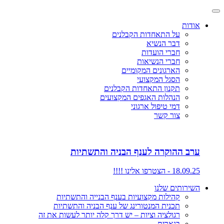
אודות
על התאחדות הקבלנים
דבר הנשיא
חברי הועדות
חברי הנשיאות
הארגונים המקומיים
הסגל המקצועי
תקנון התאחדות הקבלנים
הנהלות האגפים המקצועים
דמי טיפול ארגוני
צור קשר
ערב ההוקרה לענף הבניה והתשתיות
18.09.25 - הצטרפו אלינו !!!!
השירותים שלנו
קהילות מקצועיות בענף הבנייה והתשתיות
תכנית המנטורינג של ענף הבניה והתשתיות
רגולציה וציות – יש דרך קלה יותר לעשות את זה
בנארית