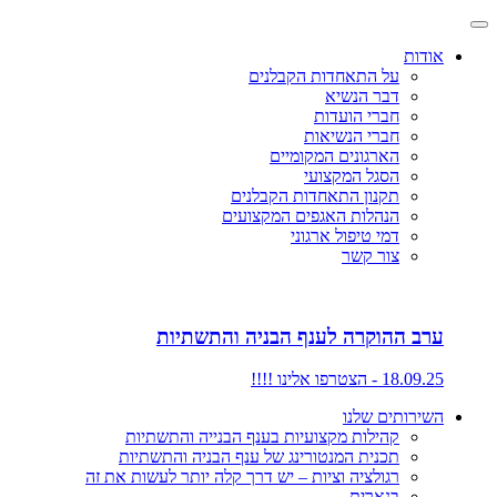
אודות
על התאחדות הקבלנים
דבר הנשיא
חברי הועדות
חברי הנשיאות
הארגונים המקומיים
הסגל המקצועי
תקנון התאחדות הקבלנים
הנהלות האגפים המקצועים
דמי טיפול ארגוני
צור קשר
ערב ההוקרה לענף הבניה והתשתיות
18.09.25 - הצטרפו אלינו !!!!
השירותים שלנו
קהילות מקצועיות בענף הבנייה והתשתיות
תכנית המנטורינג של ענף הבניה והתשתיות
רגולציה וציות – יש דרך קלה יותר לעשות את זה
בנארית