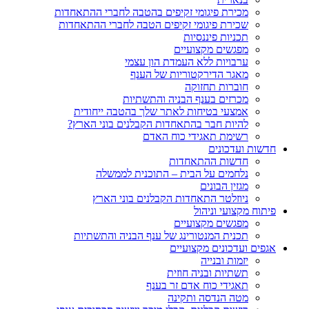
מכירת פיגומי זקיפים בהטבה לחברי ההתאחדות
שכירת פיגומי זקיפים הטבה לחברי ההתאחדות
תכניות פיננסיות
מפגשים מקצועיים
ערבויות ללא העמדת הון עצמי
מאגר הדירקטוריות של הענף
חוברות תחזוקה
מכרזים בענף הבניה והתשתיות
אמצעי בטיחות לאתר שלך בהטבה ייחודית
להיות חבר בהתאחדות הקבלנים בוני הארץ?
רשימת תאגידי כוח האדם
חדשות ועדכונים
חדשות ההתאחדות
נלחמים על הבית – התוכנית לממשלה
מגזין הבונים
ניוזלטר התאחדות הקבלנים בוני הארץ
פיתוח מקצועי וניהול
מפגשים מקצועיים
תכנית המנטורינג של ענף הבניה והתשתיות
אגפים ועדכונים מקצועיים
יזמות ובנייה
תשתיות ובניה חוזית
תאגידי כוח אדם זר בענף
מטה הנדסה ותקינה