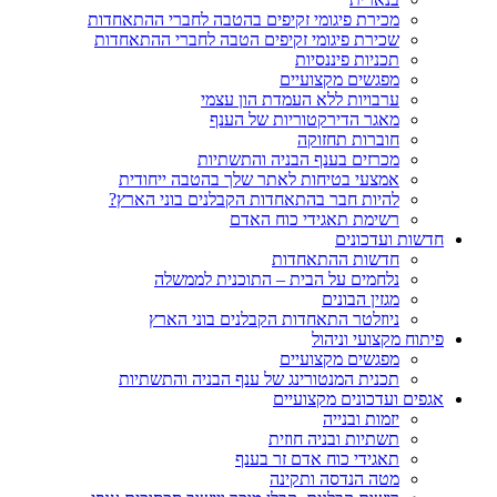
מכירת פיגומי זקיפים בהטבה לחברי ההתאחדות
שכירת פיגומי זקיפים הטבה לחברי ההתאחדות
תכניות פיננסיות
מפגשים מקצועיים
ערבויות ללא העמדת הון עצמי
מאגר הדירקטוריות של הענף
חוברות תחזוקה
מכרזים בענף הבניה והתשתיות
אמצעי בטיחות לאתר שלך בהטבה ייחודית
להיות חבר בהתאחדות הקבלנים בוני הארץ?
רשימת תאגידי כוח האדם
חדשות ועדכונים
חדשות ההתאחדות
נלחמים על הבית – התוכנית לממשלה
מגזין הבונים
ניוזלטר התאחדות הקבלנים בוני הארץ
פיתוח מקצועי וניהול
מפגשים מקצועיים
תכנית המנטורינג של ענף הבניה והתשתיות
אגפים ועדכונים מקצועיים
יזמות ובנייה
תשתיות ובניה חוזית
תאגידי כוח אדם זר בענף
מטה הנדסה ותקינה