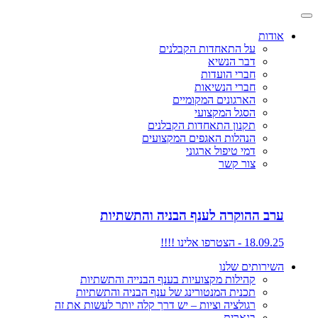
אודות
על התאחדות הקבלנים
דבר הנשיא
חברי הועדות
חברי הנשיאות
הארגונים המקומיים
הסגל המקצועי
תקנון התאחדות הקבלנים
הנהלות האגפים המקצועים
דמי טיפול ארגוני
צור קשר
ערב ההוקרה לענף הבניה והתשתיות
18.09.25 - הצטרפו אלינו !!!!
השירותים שלנו
קהילות מקצועיות בענף הבנייה והתשתיות
תכנית המנטורינג של ענף הבניה והתשתיות
רגולציה וציות – יש דרך קלה יותר לעשות את זה
בנארית