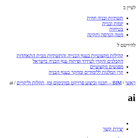
לעיין ב
תשתיות ובניה חוזית
יזמות ובנייה
בטיחות
מטה הנדסה ותקינה
להירשם ל
קהילות מקצועיות בענף הבנייה והתשתיות מבית התאחדות
הקבלנים והקרן לעידוד ופיתוח ענף הבניה בישראל
מפגשים מקצועיים
קרן המלגות ללימודים ומחקר בענף הבניה
ראשי
/
BIM – תכנון וביצוע פרויקט במינימום זמן, תקלות וליקויים
/
ai
ai
יצירת קשר