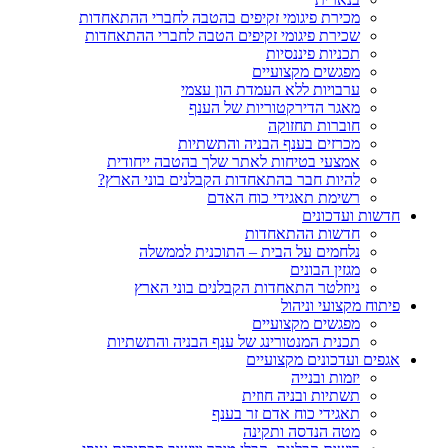
מכירת פיגומי זקיפים בהטבה לחברי ההתאחדות
שכירת פיגומי זקיפים הטבה לחברי ההתאחדות
תכניות פיננסיות
מפגשים מקצועיים
ערבויות ללא העמדת הון עצמי
מאגר הדירקטוריות של הענף
חוברות תחזוקה
מכרזים בענף הבניה והתשתיות
אמצעי בטיחות לאתר שלך בהטבה ייחודית
להיות חבר בהתאחדות הקבלנים בוני הארץ?
רשימת תאגידי כוח האדם
חדשות ועדכונים
חדשות ההתאחדות
נלחמים על הבית – התוכנית לממשלה
מגזין הבונים
ניוזלטר התאחדות הקבלנים בוני הארץ
פיתוח מקצועי וניהול
מפגשים מקצועיים
תכנית המנטורינג של ענף הבניה והתשתיות
אגפים ועדכונים מקצועיים
יזמות ובנייה
תשתיות ובניה חוזית
תאגידי כוח אדם זר בענף
מטה הנדסה ותקינה