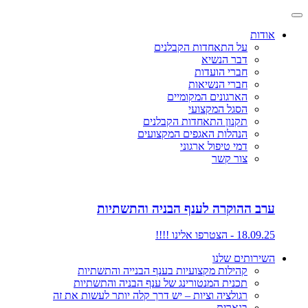
אודות
על התאחדות הקבלנים
דבר הנשיא
חברי הועדות
חברי הנשיאות
הארגונים המקומיים
הסגל המקצועי
תקנון התאחדות הקבלנים
הנהלות האגפים המקצועים
דמי טיפול ארגוני
צור קשר
ערב ההוקרה לענף הבניה והתשתיות
18.09.25 - הצטרפו אלינו !!!!
השירותים שלנו
קהילות מקצועיות בענף הבנייה והתשתיות
תכנית המנטורינג של ענף הבניה והתשתיות
רגולציה וציות – יש דרך קלה יותר לעשות את זה
בנארית