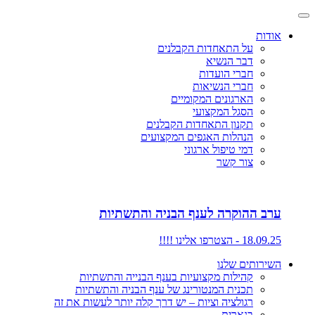
אודות
על התאחדות הקבלנים
דבר הנשיא
חברי הועדות
חברי הנשיאות
הארגונים המקומיים
הסגל המקצועי
תקנון התאחדות הקבלנים
הנהלות האגפים המקצועים
דמי טיפול ארגוני
צור קשר
ערב ההוקרה לענף הבניה והתשתיות
18.09.25 - הצטרפו אלינו !!!!
השירותים שלנו
קהילות מקצועיות בענף הבנייה והתשתיות
תכנית המנטורינג של ענף הבניה והתשתיות
רגולציה וציות – יש דרך קלה יותר לעשות את זה
בנארית