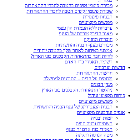
מכירת פיגומי זקיפים בהטבה לחברי ההתאחדות
שכירת פיגומי זקיפים הטבה לחברי ההתאחדות
תכניות פיננסיות
מפגשים מקצועיים
ערבויות ללא העמדת הון עצמי
מאגר הדירקטוריות של הענף
חוברות תחזוקה
מכרזים בענף הבניה והתשתיות
אמצעי בטיחות לאתר שלך בהטבה ייחודית
להיות חבר בהתאחדות הקבלנים בוני הארץ?
רשימת תאגידי כוח האדם
חדשות ועדכונים
חדשות ההתאחדות
נלחמים על הבית – התוכנית לממשלה
מגזין הבונים
ניוזלטר התאחדות הקבלנים בוני הארץ
פיתוח מקצועי וניהול
מפגשים מקצועיים
תכנית המנטורינג של ענף הבניה והתשתיות
אגפים ועדכונים מקצועיים
יזמות ובנייה
תשתיות ובניה חוזית
תאגידי כוח אדם זר בענף
מטה הנדסה ותקינה